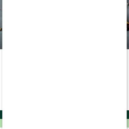
Ingredienser
10 bitar
100 g mörk choklad
0,5 dl cashewnötter
0,5 dl pistagenötter
1 dl torkad frukt (t.ex. aprikoser, tranbär, gojibär)
Näringsvärde
per bit
Energi
99,8 kcal