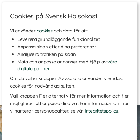
Cookies på Svensk Hälsokost
Vi använder
cookies
och data för att:
Aktuella artiklar
|
Hälsa
|
Kost & kosttillskott
|
Träning
|
Leverera grundläggande funktionalitet
Recept
|
Skönhet
|
Naturliga oljor
|
Miljövänligt
|
Anpassa sidan efter dina preferenser
Inspiratörer
Analysera trafiken på sidan
Mäta och anpassa annonser med hjälp av
våra
Chokladbräck
digitala partner
Om du väljer knappen Avvisa alla använder vi endast
I dessa chokladbräck varvas krämig choklad med
cookies för nödvändiga syften.
krispiga nötter och söta, torkade frukter.
Välj knappen Fler alternativ för mer information och fler
möjligheter att anpassa dina val. För information om hur
vi hanterar personuppgifter, se vår
Integritetspolicy
.