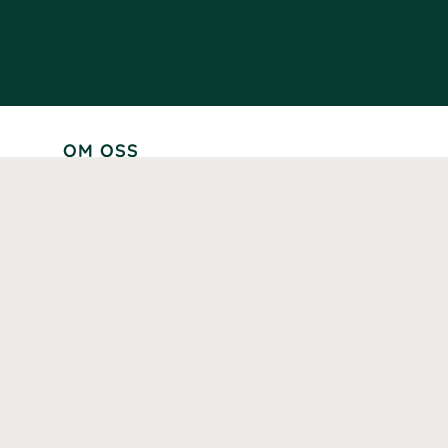
OM OSS
Lär känna oss
Vår historia
Våra varumärken
Hållbarhet
Tillgänglighet
Prenumerera
Våra märkningar och certifieringar
Våra hälsoinspiratörer
Karriär
Samarbeten