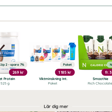
Köp 2 - spara 7%
Paket
N
269 kr
1 185 kr
fr.
3
et Protein
Viktminskning Int.
Smoothie
525 g
Paket
Rich Chocolat
Lär dig mer