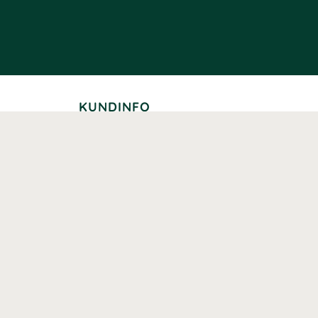
KUNDINFO
Leverans
Betalning
Returer
Köpvillkor
Kundklubb
Studentrabatt
Seniorrabatt
Kontaktuppgifter Läkemedelsverket