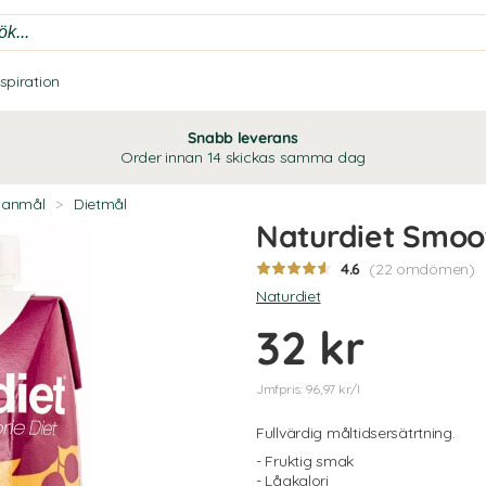
nspiration
Snabb leverans
Order innan 14 skickas samma dag
lanmål
>
Dietmål
Naturdiet Smoo
4.6
(22 omdömen)
Naturdiet
32 kr
Jmfpris: 96,97 kr/l
Fullvärdig måltidsersätrtning.
- Fruktig smak
- Lågkalori