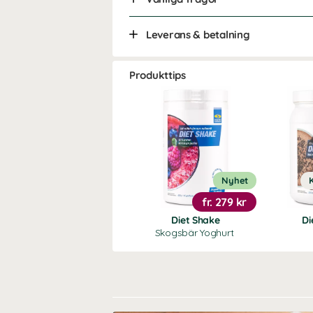
Leverans & betalning
Produkttips
Nyhet
fr.
279 kr
Diet Shake
Di
Skogsbär Yoghurt