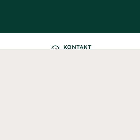
KONTAKT
Kontaktformulär
TELEFON
0220601040
Vardagar: 09:00-12:00
E-POST
info@svenskhalsokost.se
MINA SIDOR
Logga in