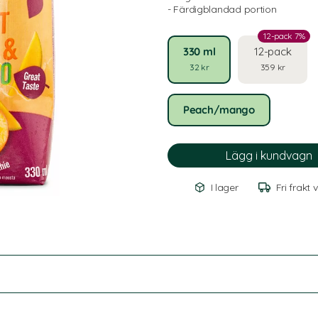
- Färdigblandad portion
12-pack 7%
330 ml
12-pack
32 kr
359 kr
Peach/mango
I lager
Fri frakt 