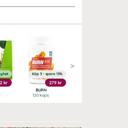
yhet
Köp 3 - spara 13%
Köp 3 - spara 12%
2 kr
279 kr
269 kr
BURN
Inositol 1000
e
120 kaps
120 kaps