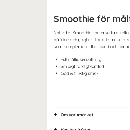
Smoothie för målt
Naturdiet Smoothie kan ersätta en elle
på juice och yoghurt för att smaka otro
som komplement till en sund och näring
Full måltidsersättning
Smidigt färdigblandad
God & fruktig smak
Om varumärket
Vanliga frågor