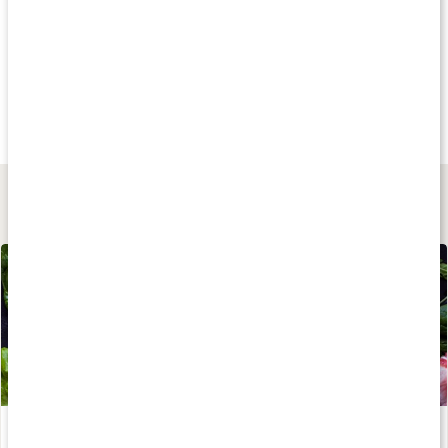
Andra har köpt
Andra har köpt
Andra har köp
402 kr
234 kr
229 kr
Collaxan
Kollagen
MultiCollagen
195 g
120 tabl
150 g
Lär dig mer
Paleodieten
Läs artikel