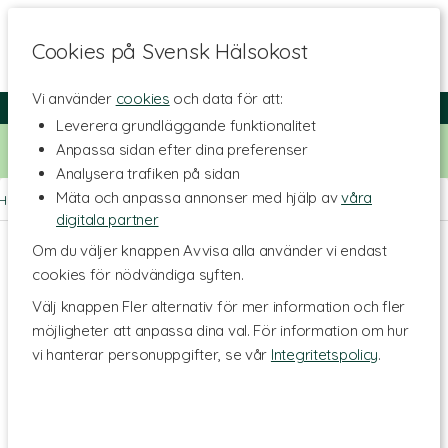
Cookies på Svensk Hälsokost
Vi använder
cookies
och data för att:
Fri frakt
Snabb leverans
Kundklubb
Leverera grundläggande funktionalitet
Bara idag! Handla för 500 kr i butiken och få 20% på alla
Anpassa sidan efter dina preferenser
Healthwell-vitaminer. Kod:
VITAMINER20
Analysera trafiken på sidan
Mäta och anpassa annonser med hjälp av
våra
Hem
>
Hälsa
>
Led- & muskelbesvär
>
Kosttillskott för leder
digitala partner
Om du väljer knappen Avvisa alla använder vi endast
cookies för nödvändiga syften.
Välj knappen Fler alternativ för mer information och fler
möjligheter att anpassa dina val. För information om hur
vi hanterar personuppgifter, se vår
Integritetspolicy
.