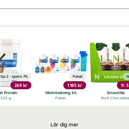
Köp 2 - spara 7%
Paket
N
269 kr
1 185 kr
fr.
3
et Protein
Viktminskning Int.
Smoothie
525 g
Paket
Rich Chocolat
Lär dig mer