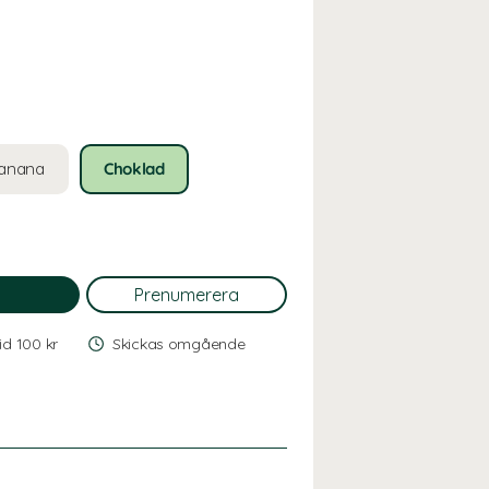
anana
Choklad
vid 100 kr
Skickas omgående