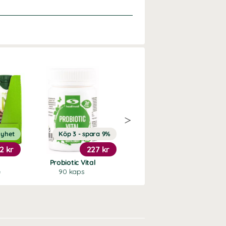
yhet
Köp 3 - spara 9%
Köp 3 - spara 9%
2 kr
227 kr
219 kr
Probiotic Vital
Enzym Balans
e
90 kaps
90 kaps