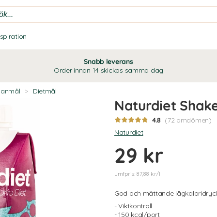
nspiration
Snabb leverans
Order innan 14 skickas samma dag
lanmål
>
Dietmål
Naturdiet Shak
4.8
(72 omdömen)
Naturdiet
29 kr
Jmfpris: 87,88 kr/l
God och mättande lågkaloridryc
- Viktkontroll
- 150 kcal/port