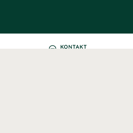
KONTAKT
Kontaktformulär
TELEFON
0220601040
Vardagar: 09:00-12:00
E-POST
info@svenskhalsokost.se
MINA SIDOR
Logga in