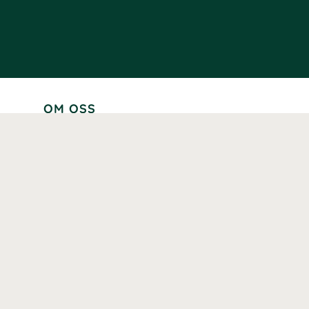
OM OSS
Lär känna oss
Vår historia
Våra varumärken
Hållbarhet
Tillgänglighet
Prenumerera
Våra märkningar och certifieringar
Våra hälsoinspiratörer
Karriär
Samarbeten