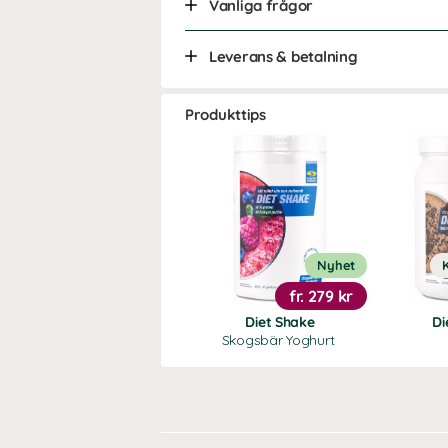
Vanliga frågor
Leverans & betalning
Produkttips
Nyhet
fr.
279 kr
Diet Shake
Di
Skogsbär Yoghurt