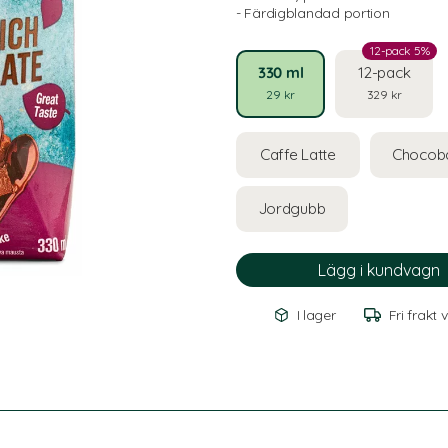
- Färdigblandad portion
12-pack 5%
330 ml
12-pack
29 kr
329 kr
Caffe Latte
Chocob
Jordgubb
I lager
Fri frakt 