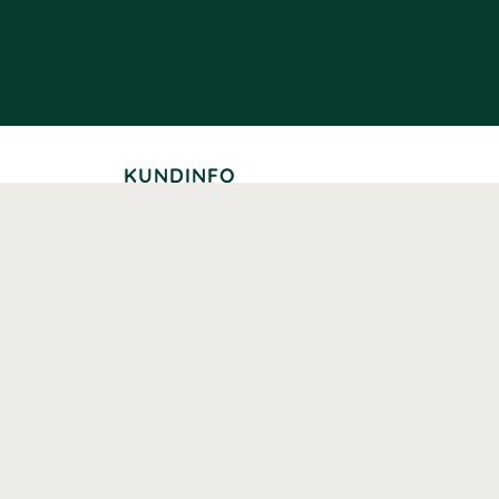
KUNDINFO
Leverans
Betalning
Returer
Köpvillkor
Kundklubb
Studentrabatt
Seniorrabatt
Kontaktuppgifter Läkemedelsverket