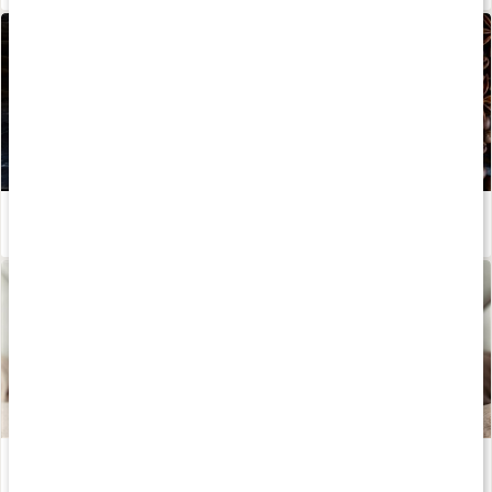
Kost för fettförbränning
Läs artikel
Te - världens hälsodryck
Läs artikel