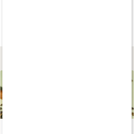
Andra har köpt
Andra har köpt
Andra har köp
39 kr
235 kr
53 kr
GreenTea Strawberry
Matcha Grade A
Supreme Matcha
20 påsar
30 g
20 påsar
Lär dig mer
Hälsoeffekter av grönt te
Läs artikel