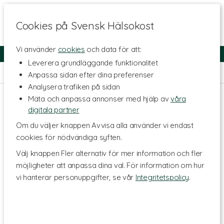
Cookies på Svensk Hälsokost
Vi använder
cookies
och data för att:
Fri frakt
Snabb leverans
Kundklubb
Leverera grundläggande funktionalitet
Hem
>
Livsmedel
>
Te & Kaffe
>
Grönt te
Anpassa sidan efter dina preferenser
Analysera trafiken på sidan
Mäta och anpassa annonser med hjälp av
våra
digitala partner
Om du väljer knappen Avvisa alla använder vi endast
cookies för nödvändiga syften.
Välj knappen Fler alternativ för mer information och fler
möjligheter att anpassa dina val. För information om hur
vi hanterar personuppgifter, se vår
Integritetspolicy
.