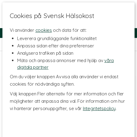
Cookies på Svensk Hälsokost
Vi använder
cookies
och data för att:
Fri frakt
Snabb leverans
Kundklubb
Leverera grundläggande funktionalitet
Hem
>
Kosttillskott - Ämnen
>
Vitaminer
>
Multivitaminer
Anpassa sidan efter dina preferenser
Analysera trafiken på sidan
Mäta och anpassa annonser med hjälp av
våra
digitala partner
Om du väljer knappen Avvisa alla använder vi endast
cookies för nödvändiga syften.
Välj knappen Fler alternativ för mer information och fler
möjligheter att anpassa dina val. För information om hur
vi hanterar personuppgifter, se vår
Integritetspolicy
.