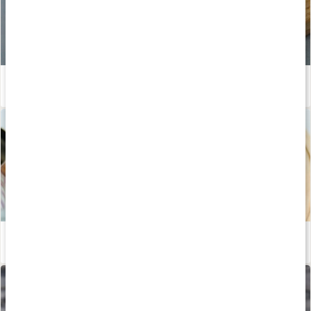
Chiapudding med smak av nypon
Läs artikel
Juice med nyponpulver
Läs artikel