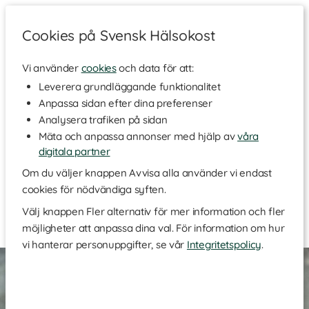
Cookies på Svensk Hälsokost
Vi använder
cookies
och data för att:
Aktuella artiklar
|
Hälsa
|
Kost & kosttillskott
|
Träning
|
Leverera grundläggande funktionalitet
Recept
|
Skönhet
|
Naturliga oljor
|
Miljövänligt
|
Anpassa sidan efter dina preferenser
Inspiratörer
Analysera trafiken på sidan
Mäta och anpassa annonser med hjälp av
våra
Vitaminsmoothie
digitala partner
Om du väljer knappen Avvisa alla använder vi endast
Blanda en fräsch och god smoothie full av
cookies för nödvändiga syften.
antioxidanter, protein, omega-3 och fibrer.
Välj knappen Fler alternativ för mer information och fler
Törstsläckande, hälsosamt och smidigt!
möjligheter att anpassa dina val. För information om hur
vi hanterar personuppgifter, se vår
Integritetspolicy
.