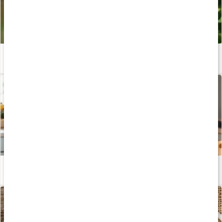
Allt du vill veta om nypon
Läs artikel
Hampasmoothie med antioxidanter
Läs artikel