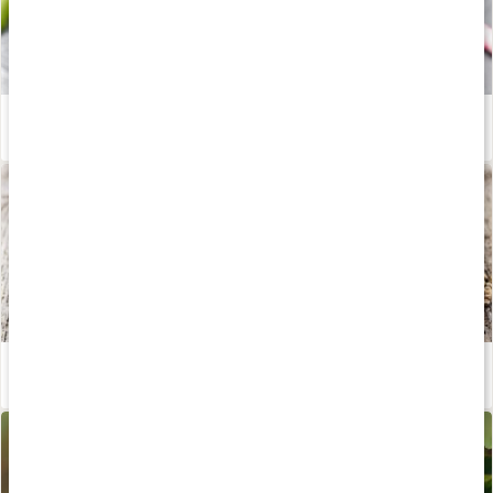
Syrlig MSM- och nyponsmoothie
Läs artikel
Det här är hampa
Läs artikel