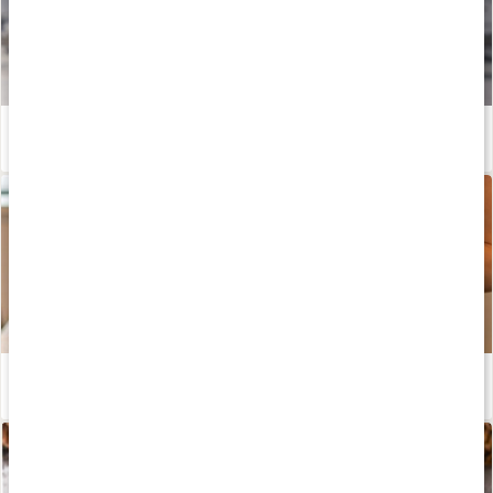
Proteinrik blåbärssmoothie
Läs artikel
Grön Power Smoothie med kollagen och protein
Läs artikel