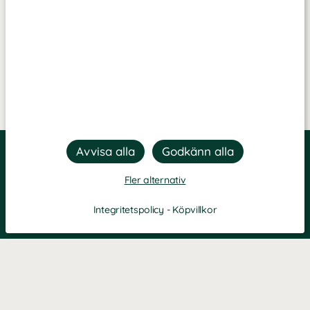
Fler alternativ
Integritetspolicy
-
Köpvillkor