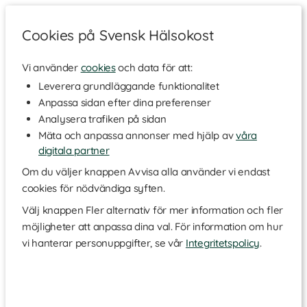
Cookies på Svensk Hälsokost
Vi använder
cookies
och data för att:
Aktuella artiklar
|
Hälsa
|
Kost & kosttillskott
|
Träning
Leverera grundläggande funktionalitet
|
Recept
|
Skönhet
|
Naturliga oljor
|
Miljövänligt
|
Anpassa sidan efter dina preferenser
Inspiratörer
Analysera trafiken på sidan
Mäta och anpassa annonser med hjälp av
våra
Så startar du din hälsoresa!
digitala partner
Om du väljer knappen Avvisa alla använder vi endast
Att gå från tanke till handling är dock inte det
cookies för nödvändiga syften.
lättaste. Därför listar vi hur du gör för att faktiskt
Välj knappen Fler alternativ för mer information och fler
lyckas med göra dina nya vanor!
möjligheter att anpassa dina val. För information om hur
vi hanterar personuppgifter, se vår
Integritetspolicy
.
Rätt fokus
Varför
Var konkret
Bryt ned i mindre delar