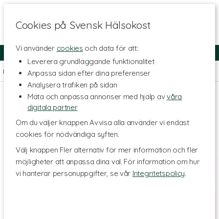
Cookies på Svensk Hälsokost
Vi använder
cookies
och data för att:
Fri frakt
Snabb leverans
Kundklubb
Leverera grundläggande funktionalitet
Hem
>
Livsstil & Träning
>
Träningstillskott
>
Återhämtning
Anpassa sidan efter dina preferenser
Analysera trafiken på sidan
Mäta och anpassa annonser med hjälp av
våra
digitala partner
Om du väljer knappen Avvisa alla använder vi endast
cookies för nödvändiga syften.
Välj knappen Fler alternativ för mer information och fler
möjligheter att anpassa dina val. För information om hur
vi hanterar personuppgifter, se vår
Integritetspolicy
.