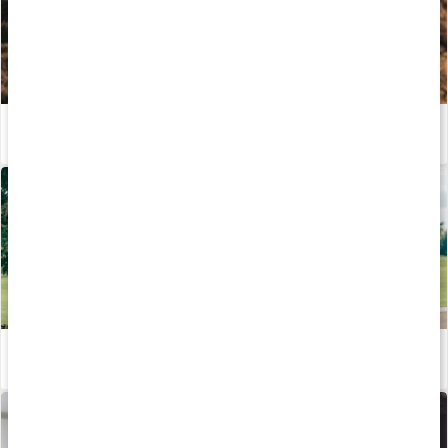
Kosttillskott för löpning - stötta din prestation och återhämtning!
Läs artikel
Uppvärmning, nedvarvning och stretch
Läs artikel