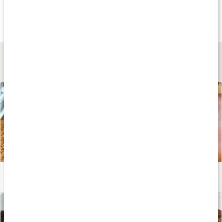
fr.
10 kr
23 kr
fr.
29 kr
Whipped Protein Bar
Core Protein Bar 2.0
Barebells Bar
Whipped Chocolate
1 st
Cookies & Cream
Lär dig mer
Stor guide: allt om protein
Läs artikel