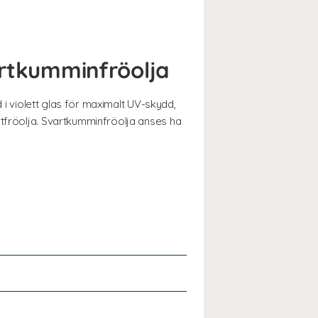
vartkumminfröolja
d i violett glas för maximalt UV-skydd,
rtfröolja. Svartkumminfröolja anses ha