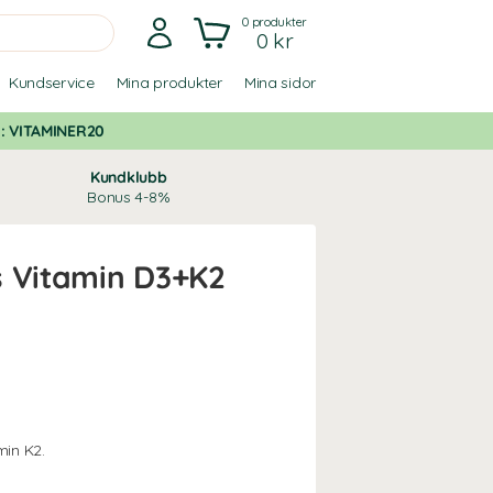
0
produkter
0 kr
Kundservice
Mina produkter
Mina sidor
d:
VITAMINER20
Kundklubb
Bonus 4-8%
s Vitamin D3+K2
min K2.