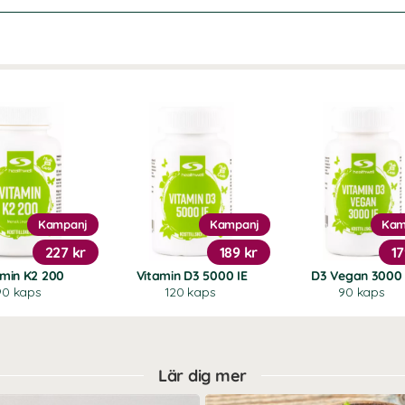
Kampanj
Kampanj
Kam
227 kr
189 kr
17
amin K2 200
Vitamin D3 5000 IE
D3 Vegan 3000 
90 kaps
120 kaps
90 kaps
Lär dig mer