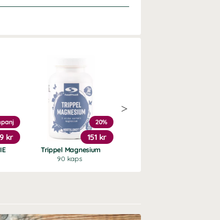
panj
20%
Köp 3 - spara 11%
9 kr
151 kr
169 kr
IE
Trippel Magnesium
Magnesiumbisglycinat
90 kaps
90 kaps