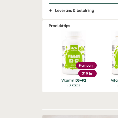
Leverans & betalning
Produkttips
Kampanj
219 kr
Vitamin D3+K2
Vit
90 kaps