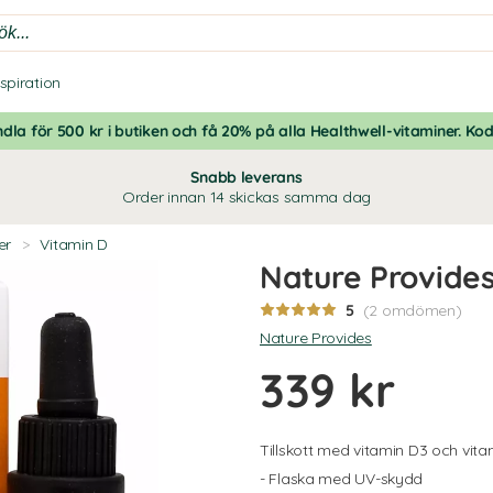
nspiration
dla för 500 kr i butiken och få 20% på alla Healthwell-vitaminer. Ko
Snabb leverans
Order innan 14 skickas samma dag
er
>
Vitamin D
Nature Provide
5
(2 omdömen)
Nature Provides
339 kr
Tillskott med vitamin D3 och vita
- Flaska med UV-skydd