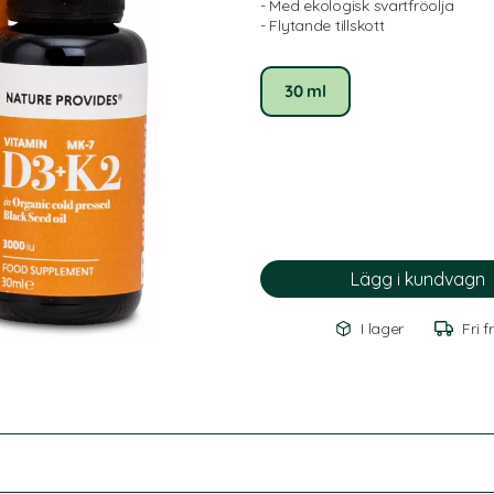
- Med ekologisk svartfröolja
- Flytande tillskott
30 ml
I lager
Fri f