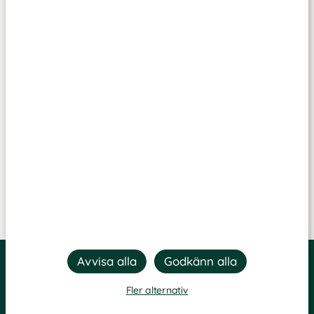
Fler alternativ