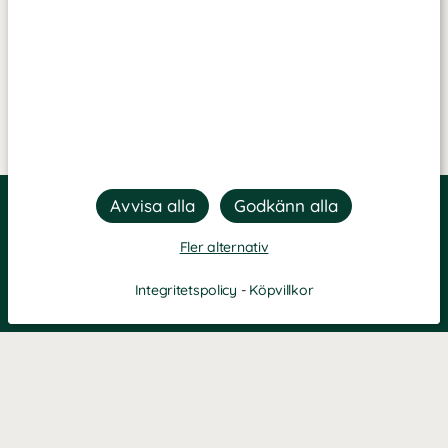
Fler alternativ
Integritetspolicy
-
Köpvillkor