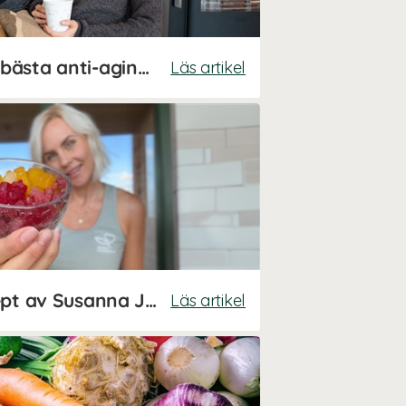
Susanna Jungbloms bästa anti-aging-tips!
Läs artikel
Kollagengodis – recept av Susanna Jungblom
Läs artikel