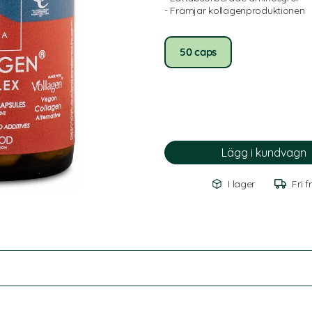
- Främjar kollagenproduktionen
50 caps
I lager
Fri f