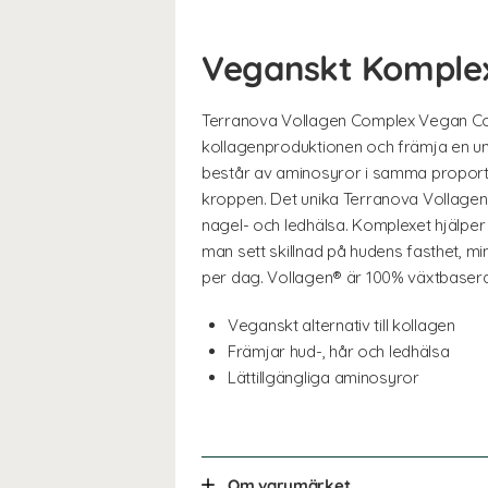
Veganskt Komplex
Terranova Vollagen Complex Vegan Colla
kollagenproduktionen och främja en un
består av aminosyror i samma proporti
kroppen. Det unika Terranova Vollagen 
nagel- och ledhälsa. Komplexet hjälper 
man sett skillnad på hudens fasthet, m
per dag. Vollagen® är 100% växtbaserat
Veganskt alternativ till kollagen
Främjar hud-, hår och ledhälsa
Lättillgängliga aminosyror
Om varumärket