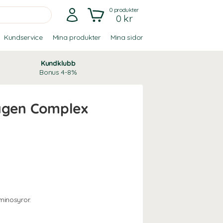
0
produkter
0 kr
Kundservice
Mina produkter
Mina sidor
Kundklubb
Bonus 4-8%
agen Complex
n
inosyror.