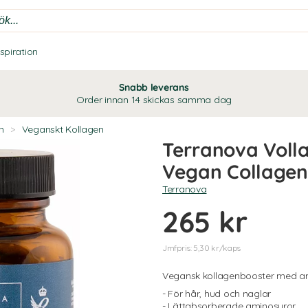
nspiration
Snabb leverans
Order innan 14 skickas samma dag
n
>
Veganskt Kollagen
Terranova Voll
Vegan Collage
Terranova
265 kr
Jmfpris: 5,30 kr/kaps
Vegansk kollagenbooster med am
- För hår, hud och naglar
- Lättabsorberade aminosyror