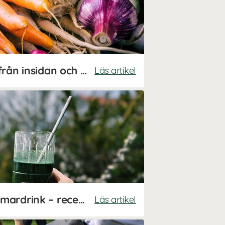
Ta hand om din hud från insidan och ut
Läs artikel
Näringsboostad sommardrink – recept av Johanna Hector
Läs artikel