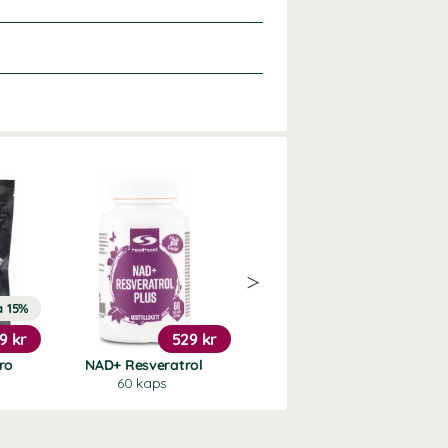
a 15%
Köp 3 - spara 9%
9 kr
529 kr
379 kr
ro
NAD+ Resveratrol
NAD+
60 kaps
60 kaps