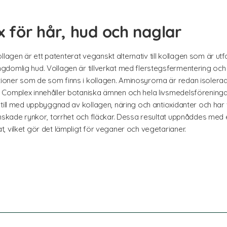
 för hår, hud och naglar
gen är ett patenterat veganskt alternativ till kollagen som är utf
gdomlig hud. Vollagen är tillverkat med flerstegsfermentering oc
oner som de som finns i kollagen. Aminosyrorna är redan isolerad
Complex innehåller botaniska ämnen och hela livsmedelsföreningar
till med uppbyggnad av kollagen, näring och antioxidanter och har vi
inskade rynkor, torrhet och fläckar. Dessa resultat uppnåddes med
, vilket gör det lämpligt för veganer och vegetarianer.