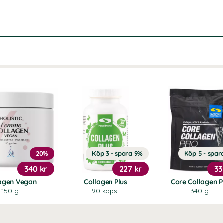
20%
Köp 3 - spara 9%
Köp 5 - spar
340 kr
227 kr
33
agen Vegan
Collagen Plus
Core Collagen P
150 g
90 kaps
340 g