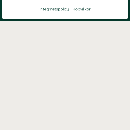
Integritetspolicy
-
Köpvillkor
KONTAKT
Kontaktformulär
TELEFON
0220601040