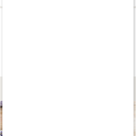
Produkttips
Köp 3 - spara 9%
Andra har köpt
Andra har köp
179 kr
39 kr
65 kr
Silica 250
Hand Soap
Hand Soap
90 kaps
Ginger /Lime/ Mint
300 ml
Herbal Water
Lär dig mer