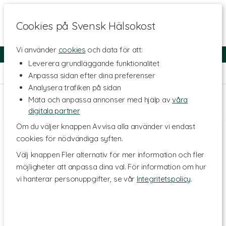
Cookies på Svensk Hälsokost
Vi använder
cookies
och data för att:
Fri frakt
Snabb leverans
Kundklubb
Leverera grundläggande funktionalitet
Hem
>
Skönhet
>
Kroppsvård
>
Handvård
Anpassa sidan efter dina preferenser
Analysera trafiken på sidan
Mäta och anpassa annonser med hjälp av
våra
digitala partner
Om du väljer knappen Avvisa alla använder vi endast
cookies för nödvändiga syften.
Välj knappen Fler alternativ för mer information och fler
möjligheter att anpassa dina val. För information om hur
vi hanterar personuppgifter, se vår
Integritetspolicy
.