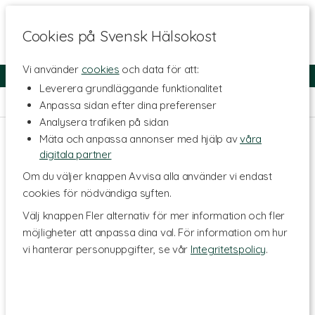
Cookies på Svensk Hälsokost
Vi använder
cookies
och data för att:
Fri frakt
Snabb leverans
Kundklubb
Leverera grundläggande funktionalitet
Hem
>
Livsmedel
>
Dryck
Anpassa sidan efter dina preferenser
Analysera trafiken på sidan
Mäta och anpassa annonser med hjälp av
våra
digitala partner
Om du väljer knappen Avvisa alla använder vi endast
cookies för nödvändiga syften.
Välj knappen Fler alternativ för mer information och fler
möjligheter att anpassa dina val. För information om hur
vi hanterar personuppgifter, se vår
Integritetspolicy
.