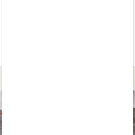
Produkttips
Köp 24 - spara 21%
Andra har köpt
Köp 24 - spara 21
19 kr
229 kr
fr.
19 kr
RÅ Ingefärsshot
RÅ Ingefärashot
Ingefärsshot
65 ml
3000 ml
granatäpple
Granatäpple
Lär dig mer