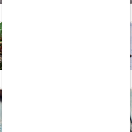
Raw ingefärsshot
Läs artikel
Kryddors hälsoeffekter på kroppen
Läs artikel