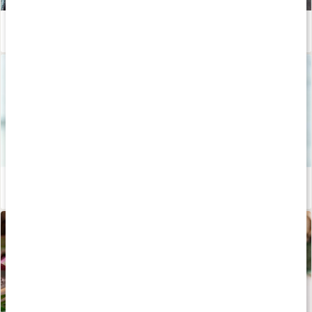
Ingefära: den kryddiga superroten
Läs artikel
Håll förkylningen borta
Läs artikel