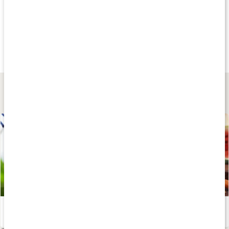
Andra har köpt
Andra har köpt
Andra har köp
1 250 kr
595 kr
595 kr
Vattenrenare Smedur
Duschrenare D10
Duschrenare D11
1 st
1 st
1 st
Lär dig mer
Basa kroppen med rätt kost
Läs artikel