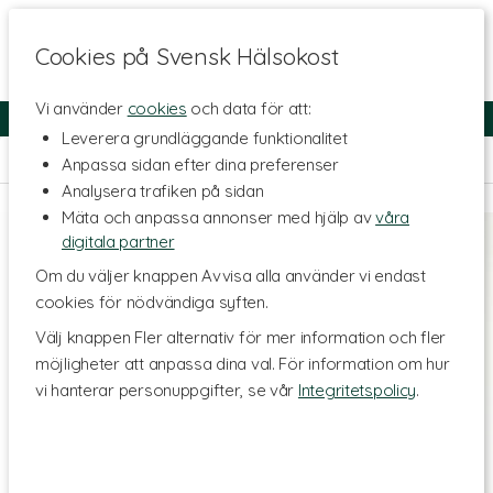
Cookies på Svensk Hälsokost
Vi använder
cookies
och data för att:
Fri frakt
Snabb leverans
Kundklubb
Leverera grundläggande funktionalitet
Hem
>
Hälsa
>
Vattenrening
Anpassa sidan efter dina preferenser
Analysera trafiken på sidan
Mäta och anpassa annonser med hjälp av
våra
digitala partner
Om du väljer knappen Avvisa alla använder vi endast
cookies för nödvändiga syften.
Välj knappen Fler alternativ för mer information och fler
möjligheter att anpassa dina val. För information om hur
vi hanterar personuppgifter, se vår
Integritetspolicy
.