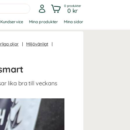
0
produkter
0 kr
Kundservice
Mina produkter
Mina sidor
liga oljor
|
Miljövänligt
|
ismart
 lika bra till veckans