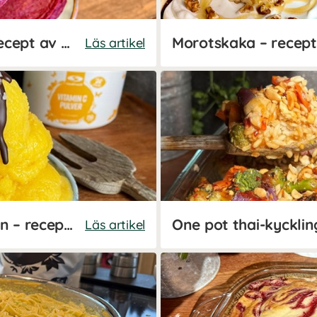
Hälsosamma grötwraps - recept av Kalorismart
Morotskaka – recept
Läs artikel
Apelsinsorbet med C-vitamin – recept av Kalorismart
Läs artikel