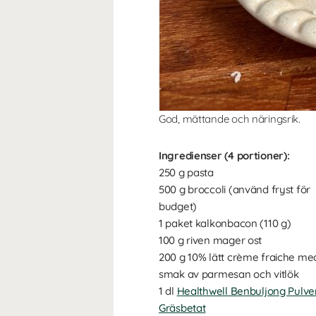
God, mättande och näringsrik.
Ingredienser (4 portioner):
250 g pasta
500 g broccoli (använd fryst för
budget)
1 paket kalkonbacon (110 g)
100 g riven mager ost
200 g 10% lätt crème fraiche me
smak av parmesan och vitlök
1 dl
Healthwell Benbuljong Pulve
Gräsbetat