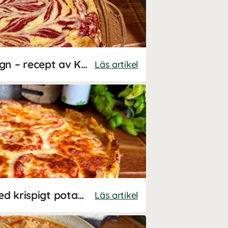
Frukostpannkaka i ugn – recept av Kalorismart
Läs artikel
Kycklingkebabpaj med krispigt potatisskal – recept av Kalorismart
Läs artikel