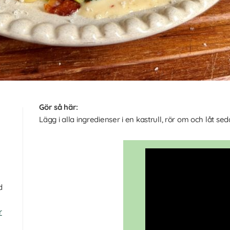
Gör så här:
Lägg i alla ingredienser i en kastrull, rör om och låt se
d
r