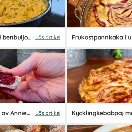
Krämiga broccolipasta med benbuljong – recept av Susanna Jungblom
Läs artikel
Frukostbars - Enkelt recept av Annie Erfass (Kalorismart)
Läs artikel