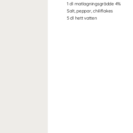
1 dl matlagningsgrädde 4%
Salt, peppar, chiliflakes
5 dl hett vatten