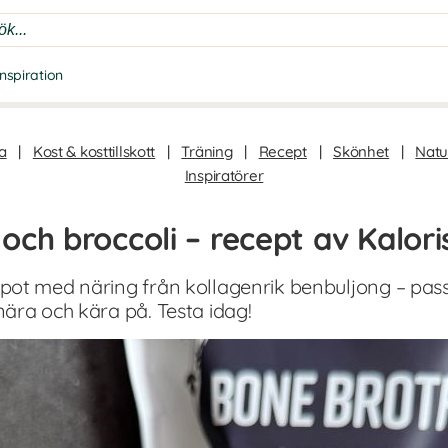
Inspiration
a
|
Kost & kosttillskott
|
Träning
|
Recept
|
Skönhet
|
Natur
Inspiratörer
och broccoli – recept av Kalor
ot med näring från kollagenrik benbuljong – passar
ära och kära på. Testa idag!