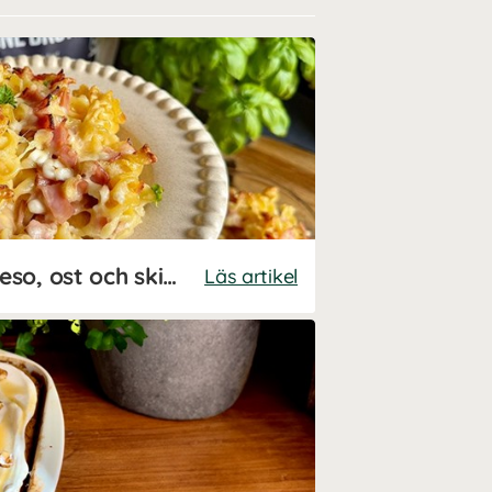
Pastagratäng med keso, ost och skinka – recept av Kalorismart
Läs artikel