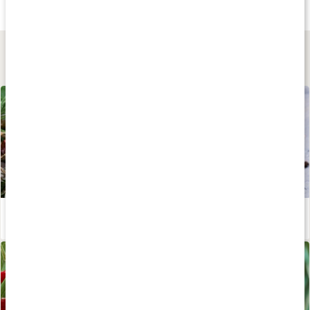
Chili Mald
Chili Ekologisk
Kanel Ceylon
40 g
150 g
125 g
Lär dig mer
Kryddors hälsoeffekter på kroppen
Läs artikel