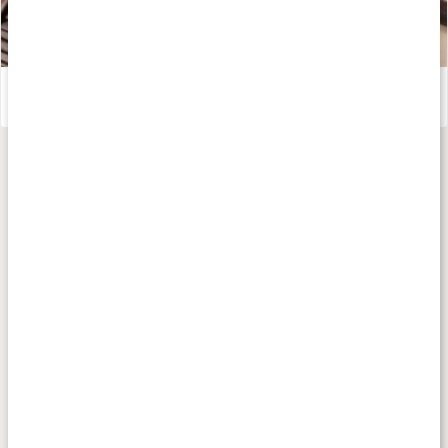
Ramen med sojamarinerad tofu, shiitake och ägg
Läs artikel