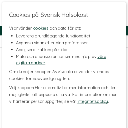
Cookies på Svensk Hälsokost
Vi använder
cookies
och data för att:
Fri frakt
Snabb leverans
Kundklubb
Leverera grundläggande funktionalitet
Hem
>
Livsmedel
>
Buljonger & Kryddor
Anpassa sidan efter dina preferenser
Analysera trafiken på sidan
Mäta och anpassa annonser med hjälp av
våra
digitala partner
Om du väljer knappen Avvisa alla använder vi endast
cookies för nödvändiga syften.
Välj knappen Fler alternativ för mer information och fler
möjligheter att anpassa dina val. För information om hur
vi hanterar personuppgifter, se vår
Integritetspolicy
.