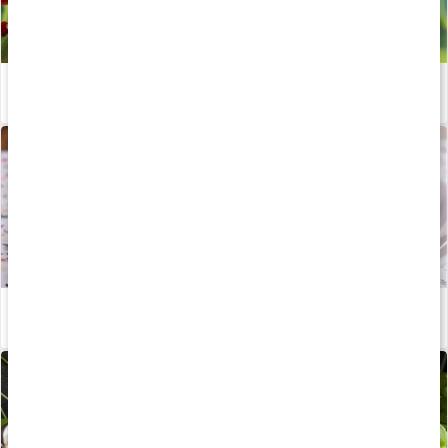
Chili, capsaicin
Läs artikel
Kikärtsbiffar med chilisås
Läs artikel