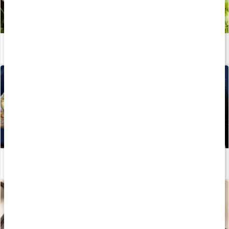
Kycklingwraps – recept av Kalorismart
Läs artikel
Potatispizzor med avokadoolja – recept av Kalorismart
Läs artikel