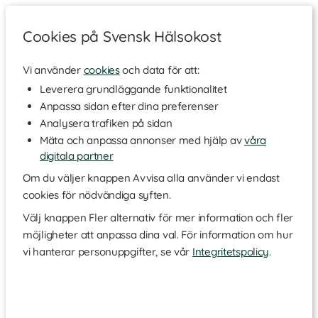
Cookies på Svensk Hälsokost
Vi använder
cookies
och data för att:
Aktuella artiklar
|
Hälsa
|
Kost & kosttillskott
|
Träning
Leverera grundläggande funktionalitet
|
Recept
|
Skönhet
|
Naturliga oljor
|
Miljövänligt
|
Anpassa sidan efter dina preferenser
Inspiratörer
Analysera trafiken på sidan
Mäta och anpassa annonser med hjälp av
våra
One pot thai-kyckling med
digitala partner
Om du väljer knappen Avvisa alla använder vi endast
ris – recept av Kalorismart
cookies för nödvändiga syften.
Välj knappen Fler alternativ för mer information och fler
Testa Kalorismarts smarriga one pot med kyckling,
möjligheter att anpassa dina val. För information om hur
smakrik teriyakisås och rostade, salta jordnötter
vi hanterar personuppgifter, se vår
Integritetspolicy
.
som tillför extra crunch! One-poten är utmärkt för
festligare helgmåltider eller till den lyxigare
middagen mitt i veckan. Den är dessutom perfekt
när du vill preppa med matlådor inför veckan –