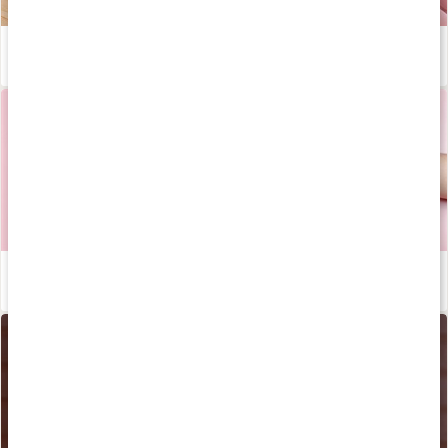
Yinyoga för magen - skonsamma övningar med Josefine Dyall!
Läs artikel
Tarmen - påverkar den oss mer än vi tror?
Läs artikel