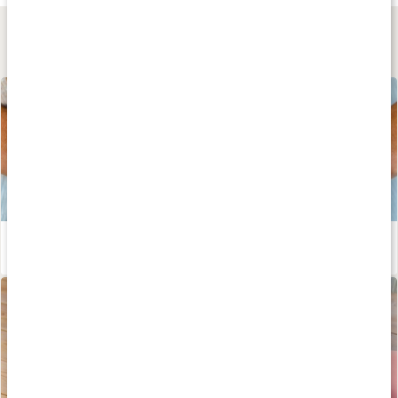
Lär dig mer
Så tar du hand om din mage
Läs artikel