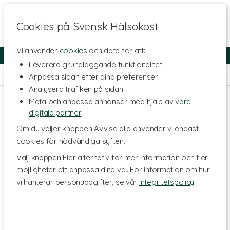
Cookies på Svensk Hälsokost
Vi använder
cookies
och data för att:
Fri frakt
Snabb leverans
Kundklubb
Leverera grundläggande funktionalitet
Hem
>
Hälsa
>
Mage & Tarm
>
Matsmältning & Enzymer
Anpassa sidan efter dina preferenser
Analysera trafiken på sidan
Mäta och anpassa annonser med hjälp av
våra
digitala partner
Om du väljer knappen Avvisa alla använder vi endast
cookies för nödvändiga syften.
Välj knappen Fler alternativ för mer information och fler
möjligheter att anpassa dina val. För information om hur
vi hanterar personuppgifter, se vår
Integritetspolicy
.