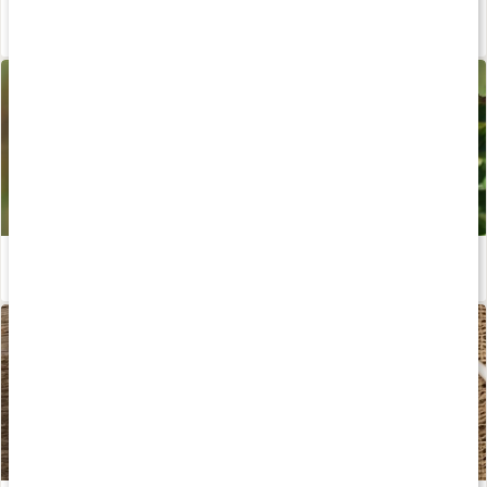
Våra kapslar och tabletter
Läs artikel
Allt du vill veta om nypon
Läs artikel