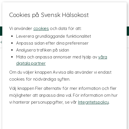
Cookies på Svensk Hälsokost
Vi använder
cookies
och data för att:
Fri frakt
Snabb leverans
Kundklubb
Leverera grundläggande funktionalitet
Hem
>
Hälsa
>
Led- & muskelbesvär
>
Kosttillskott för leder
Anpassa sidan efter dina preferenser
Analysera trafiken på sidan
Mäta och anpassa annonser med hjälp av
våra
digitala partner
Om du väljer knappen Avvisa alla använder vi endast
cookies för nödvändiga syften.
Välj knappen Fler alternativ för mer information och fler
möjligheter att anpassa dina val. För information om hur
vi hanterar personuppgifter, se vår
Integritetspolicy
.