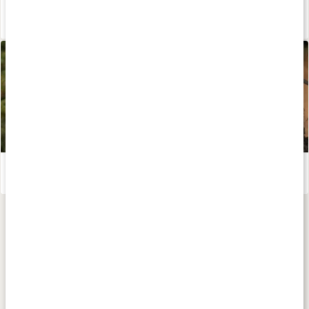
Hyaluronsyra - så stödjer det hud och leder
Läs artikel
Miss Red - en syrlig nyponsmoothie
Läs artikel