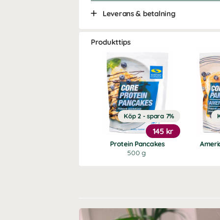
Leverans & betalning
Produkttips
Köp 2 - spara 7%
145 kr
Protein Pancakes
Ameri
500 g