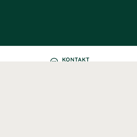
KONTAKT
Kontaktformulär
TELEFON
0220601040
Vardagar: 09:00-12:00
E-POST
info@svenskhalsokost.se
MINA SIDOR
Logga in