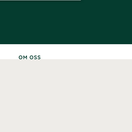
OM OSS
Lär känna oss
Vår historia
Våra varumärken
Hållbarhet
Tillgänglighet
Prenumerera
Våra märkningar och certifieringar
Våra hälsoinspiratörer
Karriär
Samarbeten