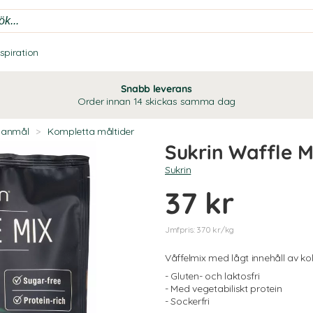
nspiration
Snabb leverans
Order innan 14 skickas samma dag
lanmål
>
Kompletta måltider
Sukrin Waffle M
Sukrin
37 kr
Jmfpris: 370 kr/kg
Våffelmix med lågt innehåll av ko
- Gluten- och laktosfri
- Med vegetabiliskt protein
- Sockerfri