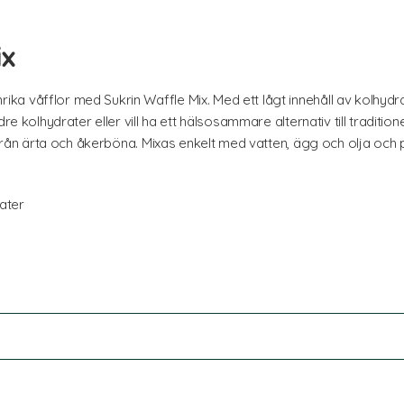
ix
 våfflor med Sukrin Waffle Mix. Med ett lågt innehåll av kolhydrat
re kolhydrater eller vill ha ett hälsosammare alternativ till tradition
n från ärta och åkerböna. Mixas enkelt med vatten, ägg och olja och
rater