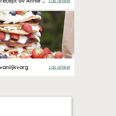
Frukostbars - Enkelt recept av Annie Erfass (Kalorismart)
Läs artikel
vaniljkvarg
Läs artikel