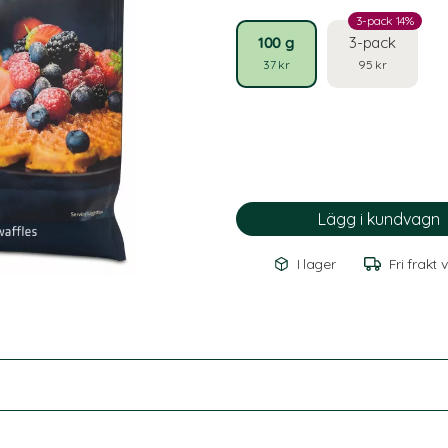
3-pack 14%
100 g
3-pack
37 kr
95 kr
I lager
Fri frakt 