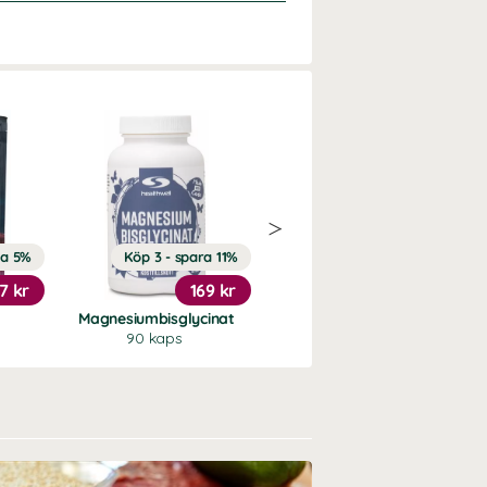
ra 5%
Köp 3 - spara 11%
Köp 3 - spara 13%
7 kr
169 kr
339 kr
Magnesiumbisglycinat
NAC+Glutation
90 kaps
90 kaps