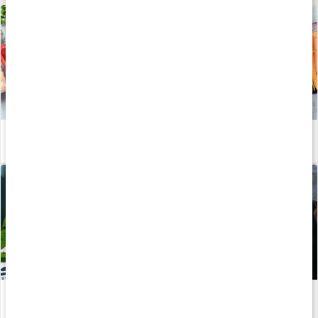
Kost för bättre ledhälsa
Läs artikel
Så tar du hand om dina leder
Läs artikel