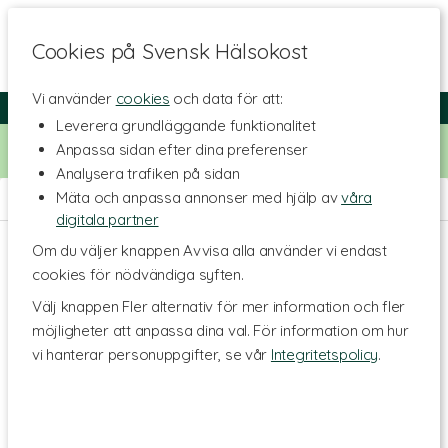
Cookies på Svensk Hälsokost
Vi använder
cookies
och data för att:
Fri frakt
Snabb leverans
Kundklubb
Leverera grundläggande funktionalitet
Bara idag! Handla för 500 kr i butiken och få 20% på alla
Anpassa sidan efter dina preferenser
Healthwell-vitaminer. Kod:
VITAMINER20
Analysera trafiken på sidan
Mäta och anpassa annonser med hjälp av
våra
Hem
>
Kosttillskott - Ämnen
>
Receptfritt & Växtläkemedel
digitala partner
Om du väljer knappen Avvisa alla använder vi endast
cookies för nödvändiga syften.
Välj knappen Fler alternativ för mer information och fler
möjligheter att anpassa dina val. För information om hur
vi hanterar personuppgifter, se vår
Integritetspolicy
.