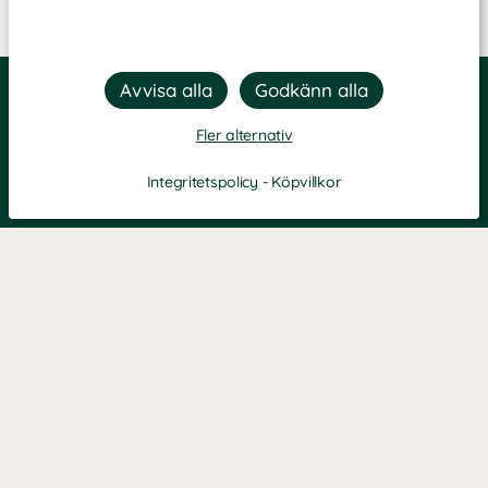
Fler alternativ
Integritetspolicy
-
Köpvillkor