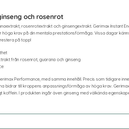
inseng och rosenrot
anaextrakt, rosenrotextrakt och ginsengextrakt. Gerimax Instant En
ler höga krav på din mentala prestationsförmåga. Vissa dagar känns
prestera på topp!
thet
xtrakt från rosenrot, guarana och ginseng
ce
Gerimax Performance, med samma innehåll. Precis som tidigare inne
bidrar till kroppens anpassningsförmåga av höga krav. Gerimax I
gt koffein. I produkten ingår även ginseng med välkända egenskape