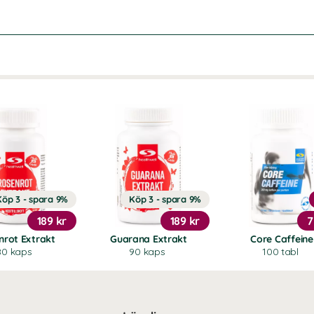
Köp 3 - spara 9%
Köp 3 - spara 9%
189 kr
189 kr
7
nrot Extrakt
Guarana Extrakt
Core Caffeine
80 kaps
90 kaps
100 tabl