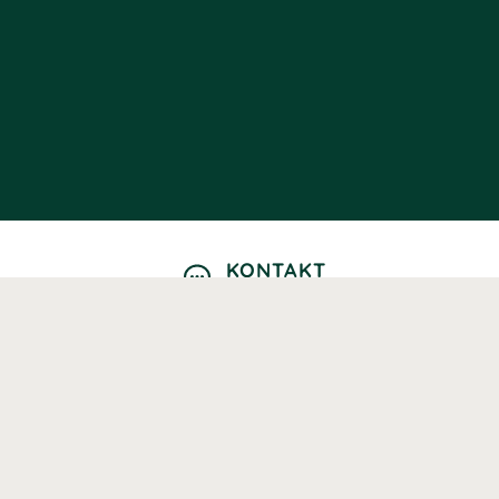
KONTAKT
Kontaktformulär
TELEFON
0220601040
Vardagar: 09:00-12:00
E-POST
info@svenskhalsokost.se