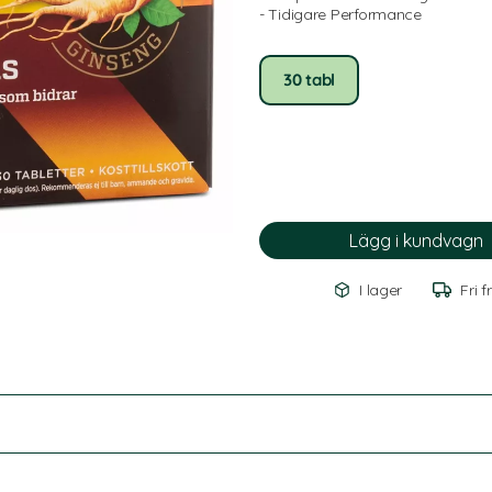
- Tidigare Performance
30 tabl
I lager
Fri f