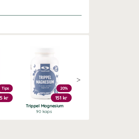
Tips
20%
5 kr
151 kr
249 kr
Trippel Magnesium
Probiotic Premium
90 kaps
30 kaps