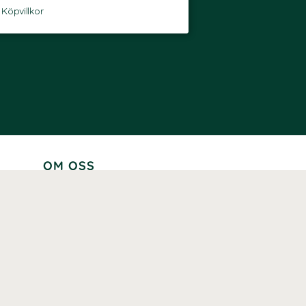
-
Köpvillkor
OM OSS
Lär känna oss
Vår historia
Våra varumärken
Hållbarhet
Tillgänglighet
Prenumerera
Våra märkningar och certifieringar
Våra hälsoinspiratörer
Karriär