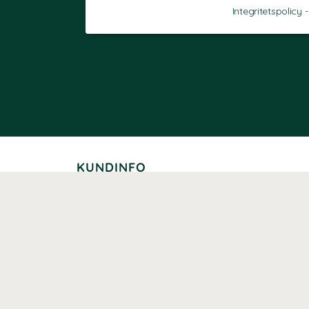
Integritetspolicy
KUNDINFO
Leverans
Betalning
Returer
Köpvillkor
Kundklubb
Studentrabatt
Seniorrabatt
Kontaktuppgifter Läkemedelsverket