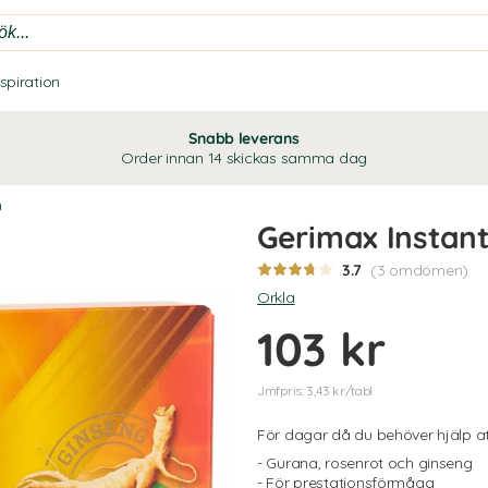
nspiration
Snabb leverans
Order innan 14 skickas samma dag
n
Gerimax Instan
3.7
(3 omdömen)
Orkla
103 kr
Jmfpris: 3,43 kr/tabl
För dagar då du behöver hjälp at
- Gurana, rosenrot och ginseng
- För prestationsförmåga