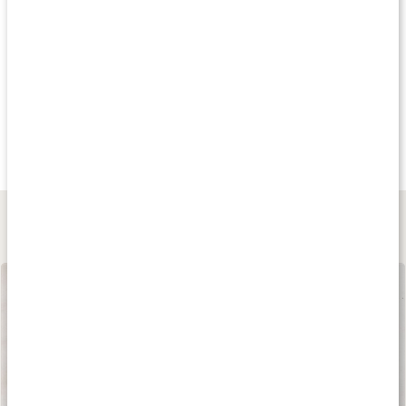
Produkttips
Köp 3 - spara 13%
Köp 3 - spara 12%
Köp 3 - spara 10
145 kr
155 kr
159 kr
B12 500 Metylerad
B12 1000 Metylerad
Vitamin B-Komplex
90 kaps
90 kaps
90 kaps
Lär dig mer