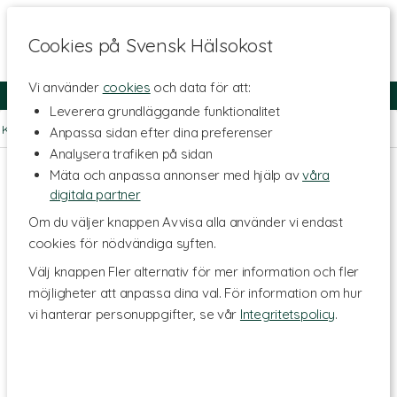
Cookies på Svensk Hälsokost
Vi använder
cookies
och data för att:
Fri frakt
Snabb leverans
Kundklubb
Leverera grundläggande funktionalitet
Kosttillskott - Ämnen
>
Vitaminer
>
Vitamin B
>
Vitamin B12
Anpassa sidan efter dina preferenser
Analysera trafiken på sidan
Mäta och anpassa annonser med hjälp av
våra
digitala partner
Om du väljer knappen Avvisa alla använder vi endast
cookies för nödvändiga syften.
Välj knappen Fler alternativ för mer information och fler
möjligheter att anpassa dina val. För information om hur
vi hanterar personuppgifter, se vår
Integritetspolicy
.