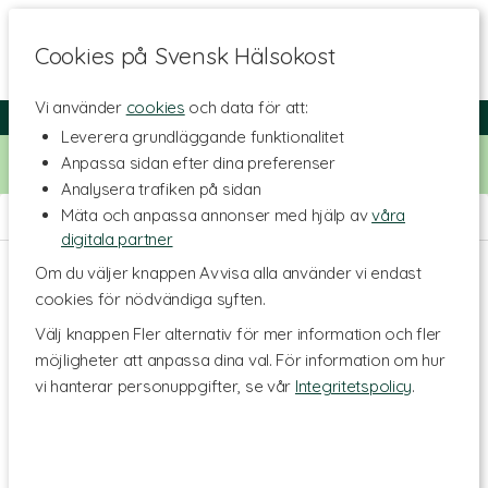
Cookies på Svensk Hälsokost
Vi använder
cookies
och data för att:
Fri frakt
Snabb leverans
Kundklubb
Leverera grundläggande funktionalitet
Bara idag! Handla för 500 kr i butiken och få 20% på alla
Anpassa sidan efter dina preferenser
Healthwell-vitaminer. Kod:
VITAMINER20
Analysera trafiken på sidan
Mäta och anpassa annonser med hjälp av
våra
Hem
>
Kosttillskott - Ämnen
>
Mineraler
>
Selen
digitala partner
Om du väljer knappen Avvisa alla använder vi endast
cookies för nödvändiga syften.
Välj knappen Fler alternativ för mer information och fler
möjligheter att anpassa dina val. För information om hur
vi hanterar personuppgifter, se vår
Integritetspolicy
.