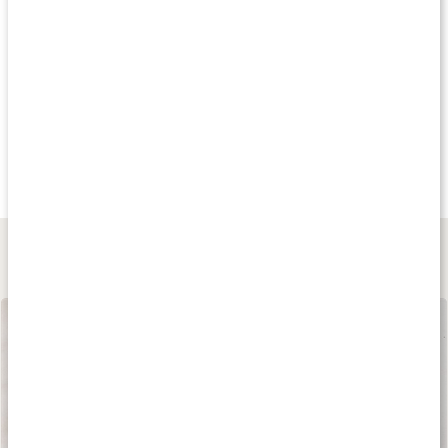
Produkttips
20%
Köp 3 - spara 13%
Kampan
108 kr
115 kr
139 kr
Selen 200
Selen 100
Vitamin E 200 IE
90 kaps
90 kaps
60 kaps
Lär dig mer