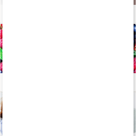
Sköldkörteln - viktig för hormonsystemet!
Läs artikel
Därför ska du äta antioxidanter
Läs artikel