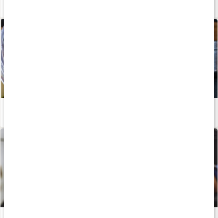
Rabarbermuffins
Läs artikel
Stor guide: det här är vassleprotein
Läs artikel