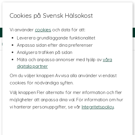
Cookies på Svensk Hälsokost
Vi använder
cookies
och data för att:
Fri frakt
Snabb leverans
Kundklubb
Leverera grundläggande funktionalitet
Hem
>
Livsmedel
>
Proteinpulver
>
Vassleprotein & Kasein
Anpassa sidan efter dina preferenser
Analysera trafiken på sidan
Mäta och anpassa annonser med hjälp av
våra
digitala partner
Om du väljer knappen Avvisa alla använder vi endast
cookies för nödvändiga syften.
Välj knappen Fler alternativ för mer information och fler
möjligheter att anpassa dina val. För information om hur
vi hanterar personuppgifter, se vår
Integritetspolicy
.