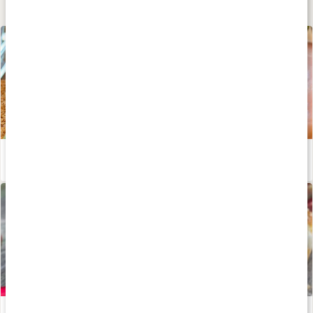
Lär dig mer
Stor guide: allt om protein
Läs artikel