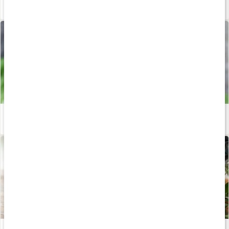
Styrketräning för dig över 40: Därför är det viktigt
Läs artikel
Energismoothie
Läs artikel