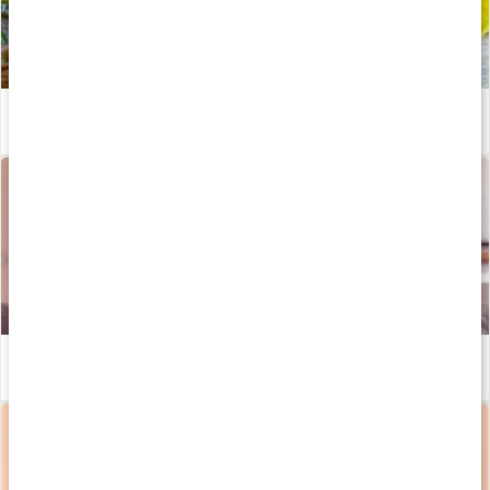
Hur fungerar nattljusolja?
Läs artikel
Hormonell obalans? Så balanserar du dina hormoner på naturlig väg
Läs artikel