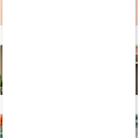
Ät efter din menscykel för hormonell balans
Läs artikel
Klimakteriet och klimakteriebesvär
Läs artikel