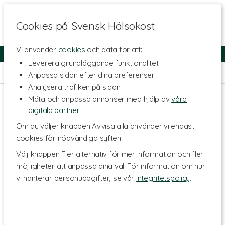
Cookies på Svensk Hälsokost
Vi använder
cookies
och data för att:
Fri frakt
Snabb leverans
Kundklubb
Leverera grundläggande funktionalitet
Hem
>
Hälsa
>
Klimakteriet & Hormonbalans
Anpassa sidan efter dina preferenser
Analysera trafiken på sidan
Mäta och anpassa annonser med hjälp av
våra
digitala partner
Om du väljer knappen Avvisa alla använder vi endast
cookies för nödvändiga syften.
Välj knappen Fler alternativ för mer information och fler
möjligheter att anpassa dina val. För information om hur
vi hanterar personuppgifter, se vår
Integritetspolicy
.