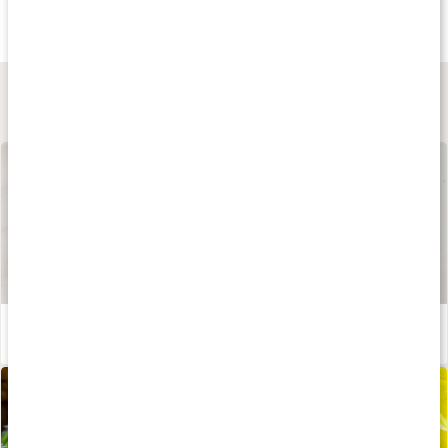
GLA Nattljusolja EKO
GLA Nattljusolja
Q Omega Suprem
100 ml
90 kaps
120 kaps
Lär dig mer
Våra kapslar och tabletter
Läs artikel