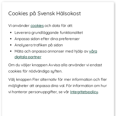
Cookies på Svensk Hälsokost
Vi använder
cookies
och data för att:
Aktuella artiklar
|
Hälsa
|
Kost & kosttillskott
|
Träning
|
Leverera grundläggande funktionalitet
Recept
|
Skönhet
|
Naturliga oljor
|
Miljövänligt
|
Anpassa sidan efter dina preferenser
Inspiratörer
Analysera trafiken på sidan
Mäta och anpassa annonser med hjälp av
våra
Bakad sötpotatis med
digitala partner
Om du väljer knappen Avvisa alla använder vi endast
linsröra, mangosalsa och
cookies för nödvändiga syften.
limeyoghurt
Välj knappen Fler alternativ för mer information och fler
möjligheter att anpassa dina val. För information om hur
Byt ut den traditionella bakade potatisen mot bakad
vi hanterar personuppgifter, se vår
Integritetspolicy
.
sötpotatis. Servera med en vegetarisk linsgryta och
toppa med en kall och syrlig limeyoghurt och het
mangosalsa.