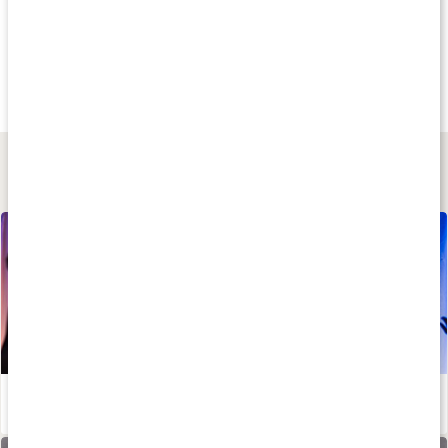
Andra har köpt
Andra har köpt
Kampan
399 kr
615 kr
169 kr
Pusselmatta
Abilica Gym matta
Metylfolat 500
4 bitar
1 st
90 kaps
Lär dig mer
Stötta lymfan i förkylningstider - Johanna Hector tipsar!
Läs artikel