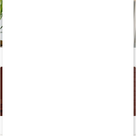
Seleyoga med Josefine Dyall!
Läs artikel
Johanna Hectors rogivande och återhämtande kvällsritual
Läs artikel