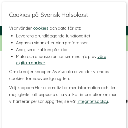
Cookies på Svensk Hälsokost
Vi använder
cookies
och data för att:
Fri frakt
Snabb leverans
Kundklubb
Leverera grundläggande funktionalitet
Bara idag! Handla för 500 kr i butiken och få 20% på alla
Anpassa sidan efter dina preferenser
Healthwell-vitaminer. Kod:
VITAMINER20
Analysera trafiken på sidan
Mäta och anpassa annonser med hjälp av
våra
Hem
>
Livsstil & Träning
>
Träningstillbehör
digitala partner
Om du väljer knappen Avvisa alla använder vi endast
cookies för nödvändiga syften.
Välj knappen Fler alternativ för mer information och fler
möjligheter att anpassa dina val. För information om hur
vi hanterar personuppgifter, se vår
Integritetspolicy
.