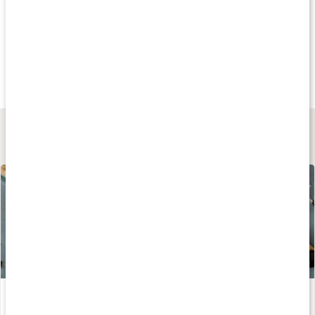
Köp 4 - spara 10%
Andra har köpt
Andra har köp
fr.
21 kr
85 kr
85 kr
True Dates
Gojibär Jumbo
Ekologiska Tranb
Cookie Dough
125 g
250 g
Lär dig mer
Chokladbräck
Läs artikel