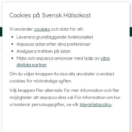
Cookies på Svensk Hälsokost
Vi använder
cookies
och data för att:
Fri frakt
Snabb leverans
Kundklubb
Leverera grundläggande funktionalitet
Hem
>
Livsmedel
>
Torkade frukter & Bär
Anpassa sidan efter dina preferenser
Analysera trafiken på sidan
Mäta och anpassa annonser med hjälp av
våra
digitala partner
Om du väljer knappen Avvisa alla använder vi endast
cookies för nödvändiga syften.
Välj knappen Fler alternativ för mer information och fler
möjligheter att anpassa dina val. För information om hur
vi hanterar personuppgifter, se vår
Integritetspolicy
.