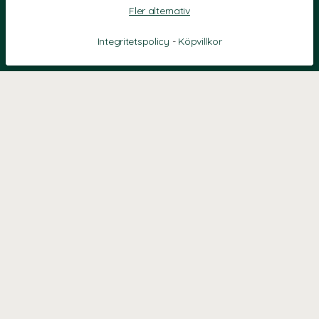
Fler alternativ
Integritetspolicy
-
Köpvillkor
KONTAKT
Kontaktformulär
TELEFON