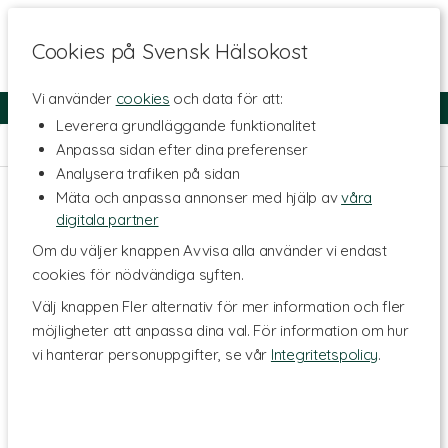
Cookies på Svensk Hälsokost
Vi använder
cookies
och data för att:
Fri frakt
Snabb leverans
Kundklubb
Leverera grundläggande funktionalitet
Hem
>
Livsmedel
>
Torkade frukter & Bär
Anpassa sidan efter dina preferenser
Analysera trafiken på sidan
Mäta och anpassa annonser med hjälp av
våra
digitala partner
Om du väljer knappen Avvisa alla använder vi endast
cookies för nödvändiga syften.
Välj knappen Fler alternativ för mer information och fler
möjligheter att anpassa dina val. För information om hur
vi hanterar personuppgifter, se vår
Integritetspolicy
.