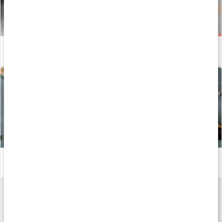
Goji superbäret
Läs artikel
Chokladbräck
Läs artikel