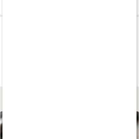
Leverans & betalning
Produkttips
Andra har köpt
38%
Andra har köp
85 kr
13 kr
215 kr
Gojibär Jumbo
True Dates
Aprikoskärnor Bitt
125 g
Sour Watermelon
500 g
Lär dig mer