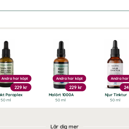
Andra har köpt
Andra har köpt
Andra har
229 kr
229 kr
24
akt Paraplex
Malört 1000A
Njur Tinktur
50 ml
50 ml
50 ml
Lär dig mer