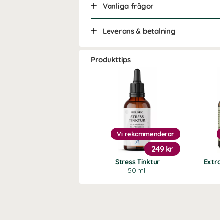
Vanliga frågor
Leverans & betalning
Produkttips
Vi rekommenderar
249 kr
Stress Tinktur
Extr
50 ml