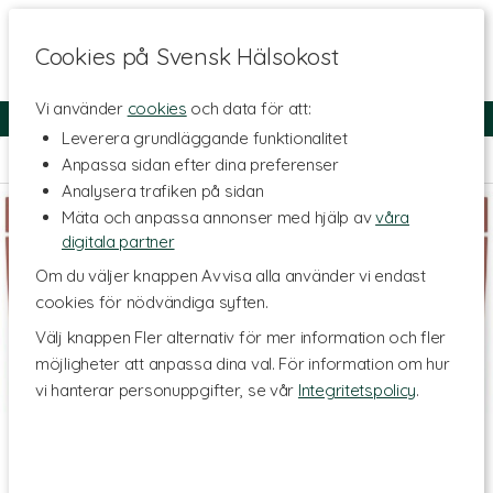
Cookies på Svensk Hälsokost
Vi använder
cookies
och data för att:
Fri frakt
Snabb leverans
Kundklubb
Leverera grundläggande funktionalitet
Hem
>
Kosttillskott - Ämnen
>
Mineraler
>
Elektrolyter
Anpassa sidan efter dina preferenser
Analysera trafiken på sidan
Mäta och anpassa annonser med hjälp av
våra
digitala partner
Om du väljer knappen Avvisa alla använder vi endast
cookies för nödvändiga syften.
Välj knappen Fler alternativ för mer information och fler
möjligheter att anpassa dina val. För information om hur
vi hanterar personuppgifter, se vår
Integritetspolicy
.