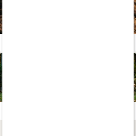
Kosttillskott för löpning - stötta din prestation och återhämtning!
Läs artikel
Intervallpass utomhus
Läs artikel