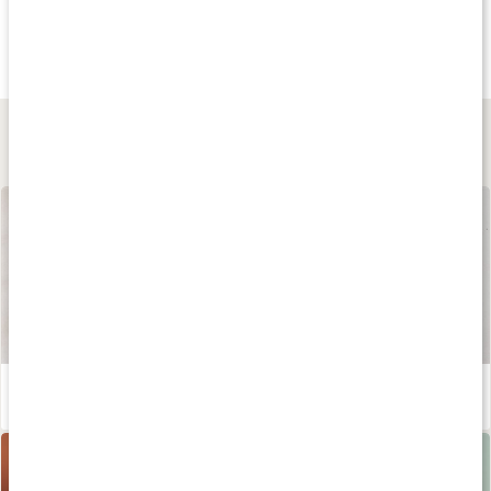
159 kr
169 kr
149 kr
Elektrolytpulver
Core Electrolytes
Elektrolytpulver
130 g
130 g
120 g
Lär dig mer
Våra kapslar och tabletter
Läs artikel