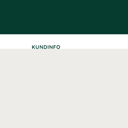
KUNDINFO
Leverans
Betalning
Returer
Köpvillkor
Kundklubb
Studentrabatt
Seniorrabatt
Kontaktuppgifter Läkemedelsverket