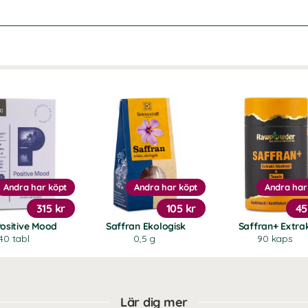
Andra har köpt
Andra har köpt
Andra har
315 kr
105 kr
45
Positive Mood
Saffran Ekologisk
Saffran+ Extra
40 tabl
0,5 g
90 kaps
Lär dig mer