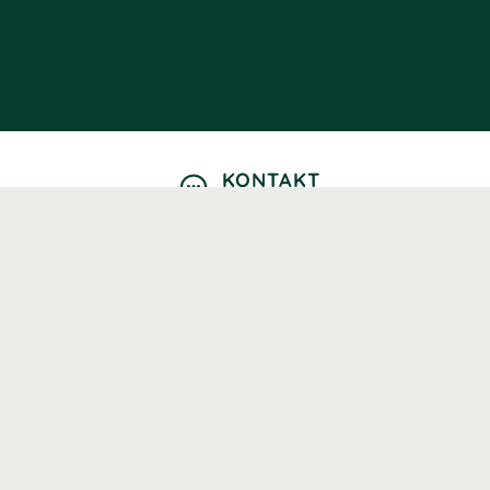
KONTAKT
Kontaktformulär
TELEFON
0220601040
Vardagar: 09:00-12:00
E-POST
info@svenskhalsokost.se
MINA SIDOR
Logga in