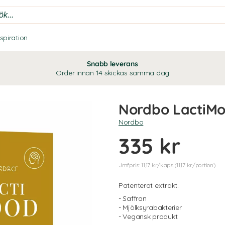
nspiration
Snabb leverans
Order innan 14 skickas samma dag
Nordbo LactiM
Nordbo
335 kr
Jmfpris: 11,17 kr/kaps (11,17 kr/portion)
Patenterat extrakt.
- Saffran
- Mjölksyrabakterier
- Vegansk produkt