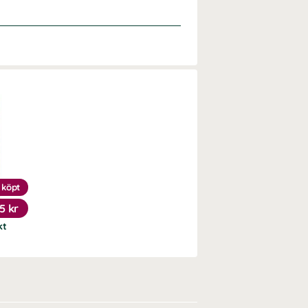
 köpt
5 kr
kt