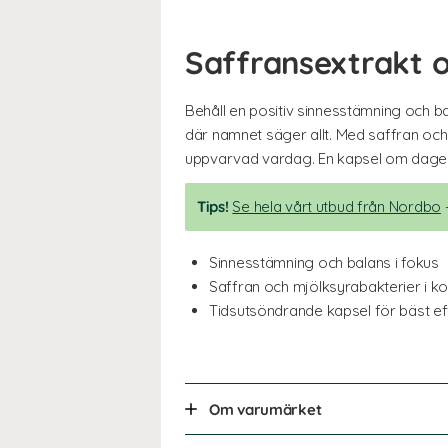
Saffransextrakt 
Behåll en positiv sinnesstämning och b
där namnet säger allt. Med saffran och
uppvarvad vardag. En kapsel om dagen 
Tips!
Se hela vårt utbud från Nordbo
–
Sinnesstämning och balans i fokus
Saffran och mjölksyrabakterier i k
Tidsutsöndrande kapsel för bäst ef
Om varumärket