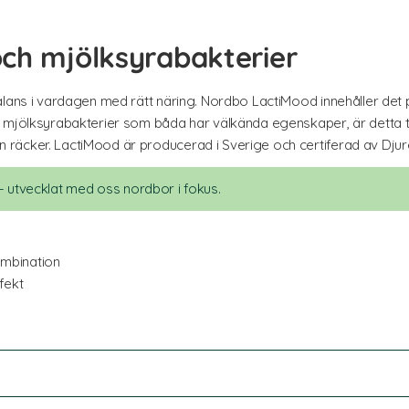
och mjölksyrabakterier
alans i vardagen med rätt näring. Nordbo LactiMood innehåller det
 mjölksyrabakterier som båda har välkända egenskaper, är detta ti
räcker. LactiMood är producerad i Sverige och certiferad av Dju
 utvecklat med oss nordbor i fokus.
ombination
fekt