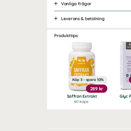
Vanliga frågor
Leverans & betalning
Produkttips
Köp 3 - spara 10%
289 kr
Saffran Extrakt
Glyc 
60 kaps