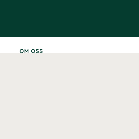
OM OSS
Lär känna oss
Vår historia
Våra varumärken
Hållbarhet
Tillgänglighet
Prenumerera
Våra märkningar och certifieringar
Våra hälsoinspiratörer
Karriär
Samarbeten