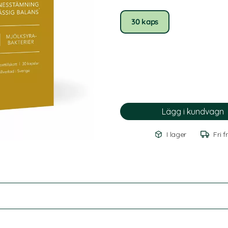
30 kaps
I lager
Fri f