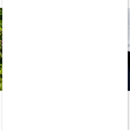
Shakern är helt fri från BPA och DEHP och är tillverkad av
livsmedelsgodkända material. Du kan diska shakern i
diskmaskinen, värma den i mikrovågsugnen och stoppa den i
frysen eftersom den är fryssäker. Smartshake Slim är
dessutom återvinningsbar vilket gör den snäll mot miljön.