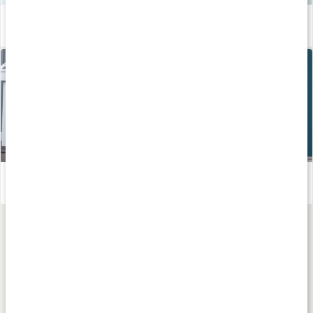
Så skapar du hälsosamma vanor som håller
Läs artikel
Håll dig frisk - tips för dig som tränar!
Läs artikel