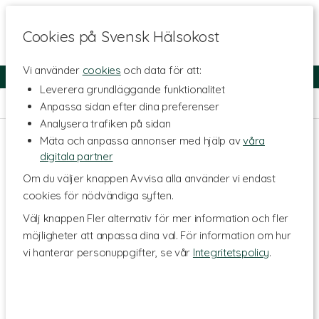
Cookies på Svensk Hälsokost
Vi använder
cookies
och data för att:
Fri frakt
Snabb leverans
Kundklubb
Leverera grundläggande funktionalitet
Hem
>
Livsstil & Träning
Anpassa sidan efter dina preferenser
Analysera trafiken på sidan
Mäta och anpassa annonser med hjälp av
våra
digitala partner
Om du väljer knappen Avvisa alla använder vi endast
cookies för nödvändiga syften.
Välj knappen Fler alternativ för mer information och fler
möjligheter att anpassa dina val. För information om hur
vi hanterar personuppgifter, se vår
Integritetspolicy
.