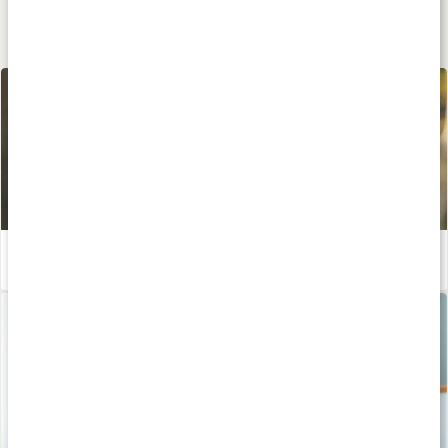
Lär dig mer
Josefine Johnssons intervallpass på löpband
Läs artikel