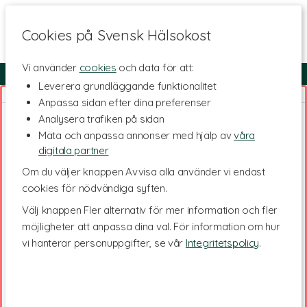
Cookies på Svensk Hälsokost
Vi använder
cookies
och data för att:
Fri frakt
Snabb leverans
Kundklubb
Leverera grundläggande funktionalitet
Anpassa sidan efter dina preferenser
Analysera trafiken på sidan
Mäta och anpassa annonser med hjälp av
våra
digitala partner
Om du väljer knappen Avvisa alla använder vi endast
cookies för nödvändiga syften.
Välj knappen Fler alternativ för mer information och fler
möjligheter att anpassa dina val. För information om hur
vi hanterar personuppgifter, se vår
Integritetspolicy
.