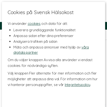
Cookies på Svensk Hälsokost
Vi använder
cookies
och data för att:
Fri frakt
Snabb leverans
Kundklubb
Leverera grundläggande funktionalitet
Hem
>
Hälsa
>
Tillbehör
>
Vetekudde
Anpassa sidan efter dina preferenser
Analysera trafiken på sidan
Mäta och anpassa annonser med hjälp av
våra
digitala partner
Om du väljer knappen Avvisa alla använder vi endast
cookies för nödvändiga syften.
Välj knappen Fler alternativ för mer information och fler
möjligheter att anpassa dina val. För information om hur
vi hanterar personuppgifter, se vår
Integritetspolicy
.