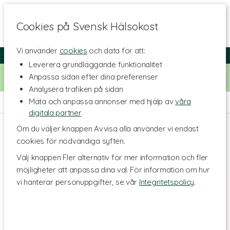
Cookies på Svensk Hälsokost
Vi använder
cookies
och data för att:
Fri frakt
Snabb leverans
Kundklubb
Leverera grundläggande funktionalitet
Bara idag! Handla för 500 kr i butiken och få 20% på alla
Anpassa sidan efter dina preferenser
Healthwell-vitaminer. Kod:
VITAMINER20
Analysera trafiken på sidan
Mäta och anpassa annonser med hjälp av
våra
Hem
>
Hem & Hushåll
>
Såpa
>
Talloljesåpa
digitala partner
Om du väljer knappen Avvisa alla använder vi endast
cookies för nödvändiga syften.
Välj knappen Fler alternativ för mer information och fler
möjligheter att anpassa dina val. För information om hur
vi hanterar personuppgifter, se vår
Integritetspolicy
.