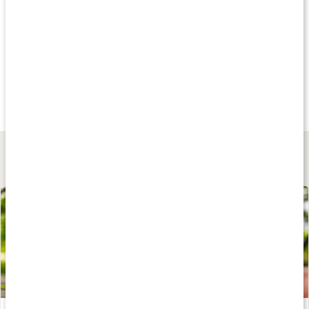
Andra har köpt
Andra har köpt
Andra har köp
139 kr
269 kr
179 kr
Traditionell Såpa
Oparfymerad Såpa
Fast Såpa
1 L
2,5 L
500 g
Lär dig mer