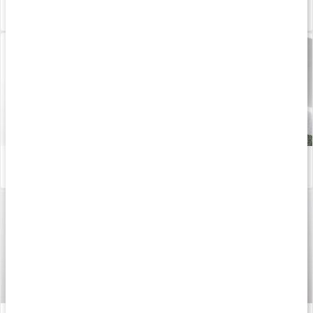
Rengör hemmet med såpa
Läs artikel
Husmorstipsen som räddar städningen!
Läs artikel