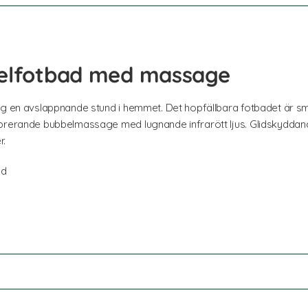
belfotbad med massage
ig en avslappnande stund i hemmet. Det hopfällbara fotbadet är smi
ibrerande bubbelmassage med lugnande infrarött ljus. Glidskyddand
r.
ad