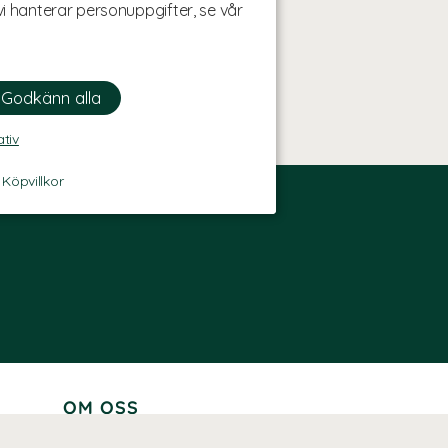
i hanterar personuppgifter, se vår
ativ
-
Köpvillkor
OM OSS
Lär känna oss