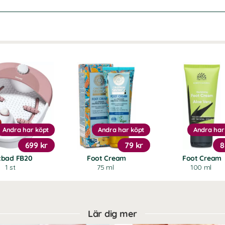
Andra har köpt
Andra har köpt
Andra har
699 kr
79 kr
8
tbad FB20
Foot Cream
Foot Cream
1 st
75 ml
100 ml
Lär dig mer