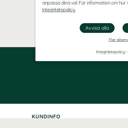
anpassa dina val. För information om hur v
Integritetspolicy
.
Fler altern
Integritetspolicy
KUNDINFO
Leverans