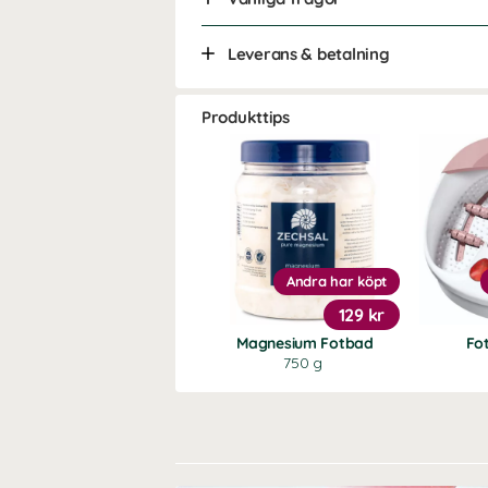
Leverans & betalning
Produkttips
Andra har köpt
129 kr
Magnesium Fotbad
Fo
750 g