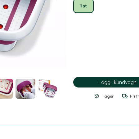
1 st
I lager
Fri f