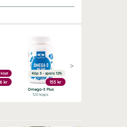
 köpt
Köp 3 - spara 12%
6 kr
155 kr
1 649 kr
Omega-3 Plus
Core Protein Pro
120 kaps
3 kg