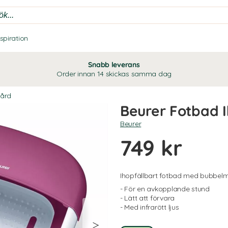
nspiration
Snabb leverans
Order innan 14 skickas samma dag
vård
Beurer Fotbad I
Beurer
749 kr
Ihopfällbart fotbad med bubbel
- För en avkopplande stund
- Lätt att förvara
- Med infrarött ljus