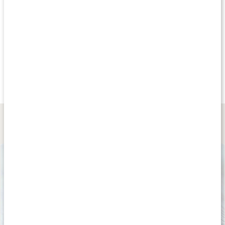
Produkttips
Andra har köpt
Andra har köpt
Andra har köp
2 199 kr
139 kr
2 995 kr
Fotmassage shiatsu
Gua Sha Skrapa
Rockwave Pro
1 st
Rosa
1 st
Lär dig mer