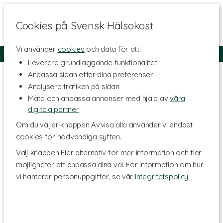
Cookies på Svensk Hälsokost
Vi använder
cookies
och data för att:
Fri frakt
Snabb leverans
Kundklubb
Leverera grundläggande funktionalitet
Hem
>
Hälsa
>
Led- & muskelbesvär
>
Massage
Anpassa sidan efter dina preferenser
Analysera trafiken på sidan
Mäta och anpassa annonser med hjälp av
våra
digitala partner
Om du väljer knappen Avvisa alla använder vi endast
cookies för nödvändiga syften.
Välj knappen Fler alternativ för mer information och fler
möjligheter att anpassa dina val. För information om hur
vi hanterar personuppgifter, se vår
Integritetspolicy
.