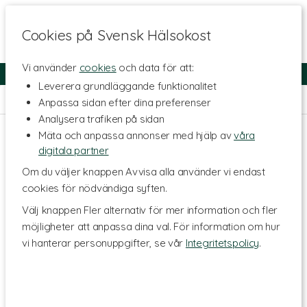
Cookies på Svensk Hälsokost
Vi använder
cookies
och data för att:
Fri frakt
Snabb leverans
Kundklubb
Leverera grundläggande funktionalitet
Hem
>
Skönhet
>
Kroppsvård
>
Celluliter, bristningar, ärr
Anpassa sidan efter dina preferenser
Analysera trafiken på sidan
Mäta och anpassa annonser med hjälp av
våra
digitala partner
Om du väljer knappen Avvisa alla använder vi endast
cookies för nödvändiga syften.
Välj knappen Fler alternativ för mer information och fler
möjligheter att anpassa dina val. För information om hur
vi hanterar personuppgifter, se vår
Integritetspolicy
.