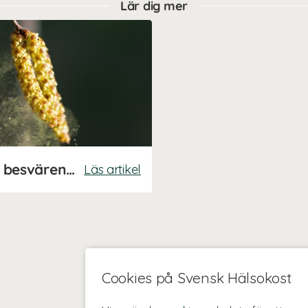
Lär dig mer
Pollenallergi – så lindrar du besvären naturligt
Läs artikel
Cookies på Svensk Hälsokost