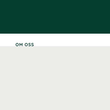
OM OSS
Lär känna oss
Vår historia
Våra varumärken
Hållbarhet
Tillgänglighet
Prenumerera
Våra märkningar och certifieringar
Våra hälsoinspiratörer
Karriär
Samarbeten