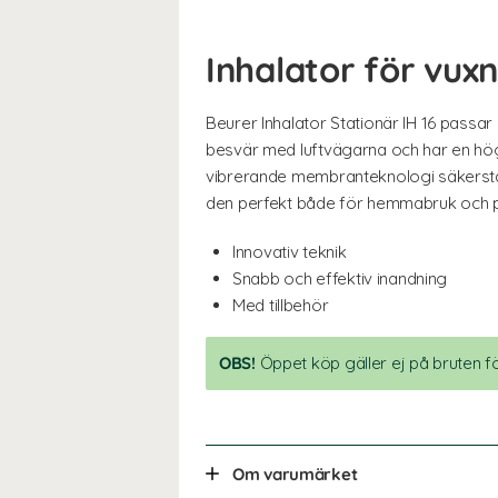
Inhalator för vux
Beurer Inhalator Stationär IH 16 passa
besvär med luftvägarna och har en hög
vibrerande membranteknologi säkerstä
den perfekt både för hemmabruk och p
Innovativ teknik
Snabb och effektiv inandning
Med tillbehör
OBS!
Öppet köp gäller ej på bruten f
Om varumärket