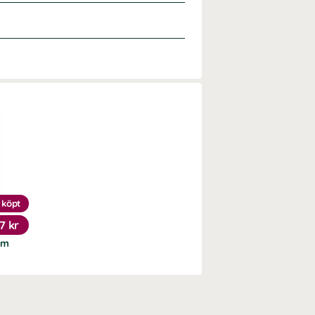
 köpt
7 kr
ym