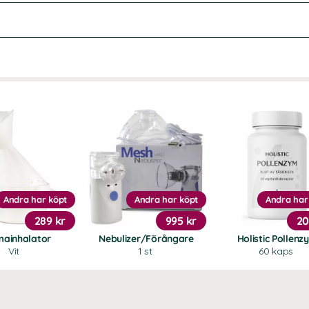
Andra har köpt
Andra har köpt
Andra har
289 kr
995 kr
20
ainhalator
Nebulizer/Förångare
Holistic Pollenz
Vit
1 st
60 kaps