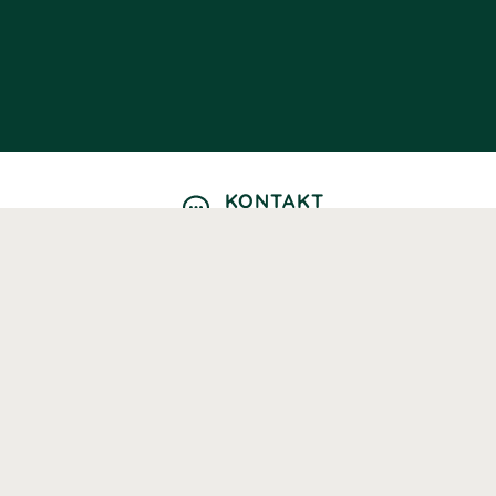
KONTAKT
Kontaktformulär
TELEFON
0220601040
Vardagar: 09:00-12:00
E-POST
info@svenskhalsokost.se
MINA SIDOR
Logga in