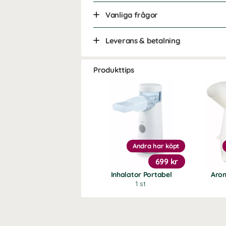
Vanliga frågor
Leverans & betalning
Produkttips
Andra har köpt
699 kr
Inhalator Portabel
Arom
1 st