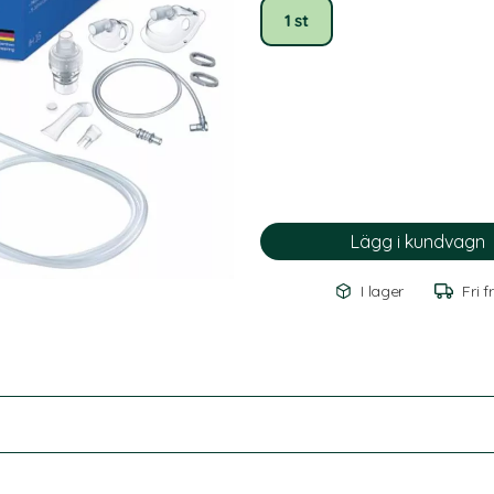
1 st
I lager
Fri f