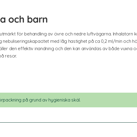
na och barn
r utmärkt för behandling av övre och nedre luftvägarna. Inhalatorn 
 nebuliseringskapacitet med låg hastighet på ca 0,2 ml/min och hö
ller den effektiv inandning och den kan användas av både vuxna 
å resor.
örpackning på grund av hygieniska skäl.