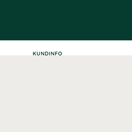
KUNDINFO
Leverans
Betalning
Returer
Köpvillkor
Kundklubb
Studentrabatt
Seniorrabatt
Kontaktuppgifter Läkemedelsverket