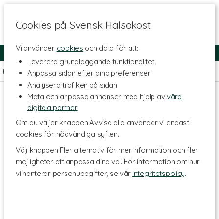
Cookies på Svensk Hälsokost
Vi använder
cookies
och data för att:
Fri frakt
Snabb leverans
Kundklubb
Leverera grundläggande funktionalitet
Hem
>
Livsmedel
>
Proteinpulver
>
Vassleprotein & Kasein
Anpassa sidan efter dina preferenser
Analysera trafiken på sidan
Mäta och anpassa annonser med hjälp av
våra
digitala partner
Om du väljer knappen Avvisa alla använder vi endast
cookies för nödvändiga syften.
Välj knappen Fler alternativ för mer information och fler
möjligheter att anpassa dina val. För information om hur
vi hanterar personuppgifter, se vår
Integritetspolicy
.