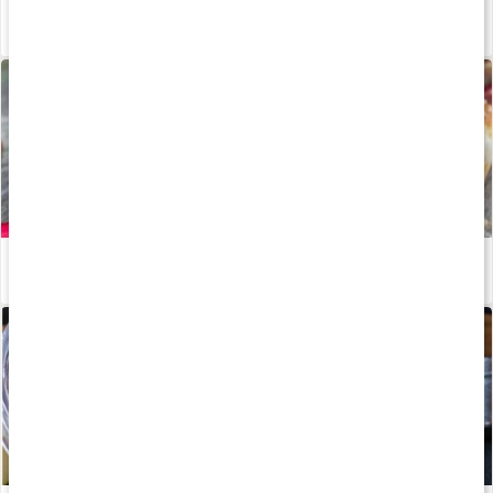
Stor guide: allt om protein
Läs artikel
Rabarbermuffins
Läs artikel