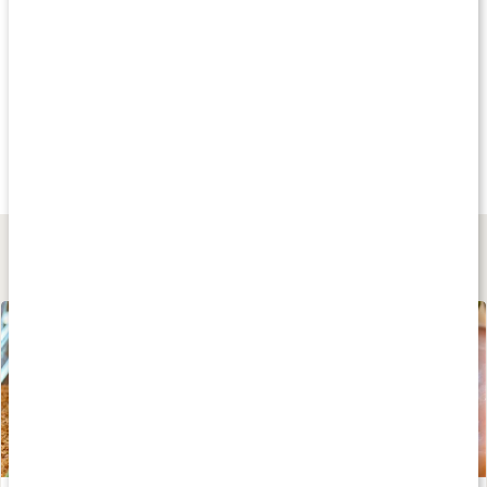
Tips
Köp 2 - spara 6%
Andra har köp
1 649 kr
279 kr
329 kr
Core Protein Pro
Core Clear Whey 90
KETO Whey + MC
3 kg
400 g
300 g
Lär dig mer