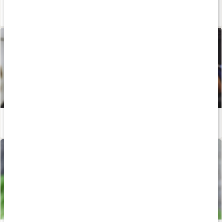
Stor guide: det här är vassleprotein
Läs artikel
Styrketräning för dig över 40: Därför är det viktigt
Läs artikel