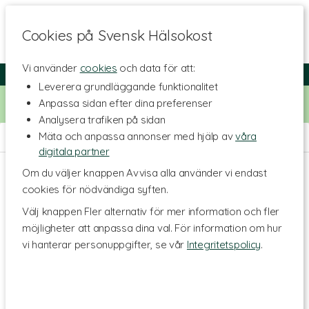
Cookies på Svensk Hälsokost
Vi använder
cookies
och data för att:
Fri frakt
Snabb leverans
Kundklubb
Leverera grundläggande funktionalitet
Bara idag! Handla för 500 kr i butiken och få 20% på alla
Anpassa sidan efter dina preferenser
Healthwell-vitaminer. Kod:
VITAMINER20
Analysera trafiken på sidan
Mäta och anpassa annonser med hjälp av
våra
Hem
>
Kosttillskott - Ämnen
>
Vitaminer
>
Vitamin C
digitala partner
Om du väljer knappen Avvisa alla använder vi endast
cookies för nödvändiga syften.
Välj knappen Fler alternativ för mer information och fler
möjligheter att anpassa dina val. För information om hur
vi hanterar personuppgifter, se vår
Integritetspolicy
.