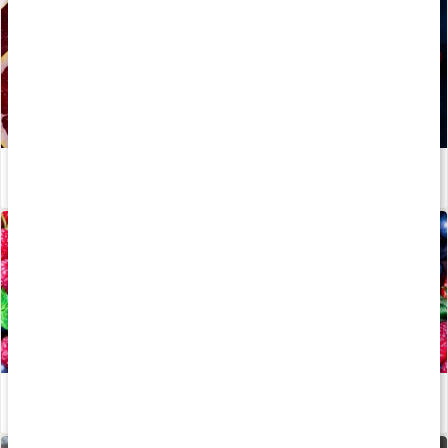
Snabbguide: Välj rätt C-vitamin
Läs artikel
Därför ska du äta antioxidanter
Läs artikel