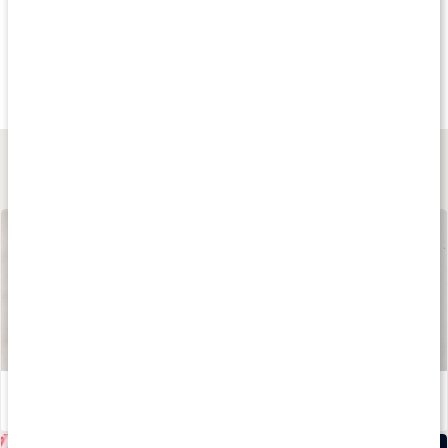
Kampanj
Andra har köpt
Kampan
129 kr
124 kr
239 kr
Kids Vitamin C+D3
Propolis + Vitamin C
Vitamin D3 5000 +
120 tuggtabletter
60 tuggtabl
90 kaps
Lär dig mer
Våra kapslar och tabletter
Läs artikel