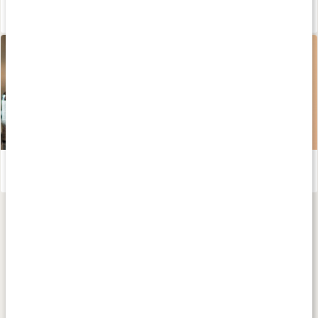
Vad gör aminosyran L-lysin?
Läs artikel
Guide: Kosttillskott för hår, hud och naglar
Läs artikel