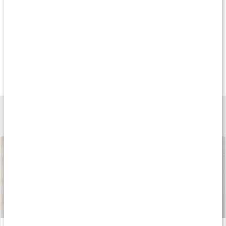
Köp 3 - spara 12%
Köp 3 - spara 13%
Köp 3 - spara 9
155 kr
115 kr
219 kr
Core Lysine
Lysin 500
Lysin 1000
100 kaps
90 kaps
90 tabl
Lär dig mer