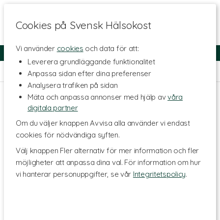
Cookies på Svensk Hälsokost
Vi använder
cookies
och data för att:
Fri frakt
Snabb leverans
Kundklubb
Leverera grundläggande funktionalitet
Hem
>
Kosttillskott - Ämnen
>
Fria aminosyror
>
Lysin
Anpassa sidan efter dina preferenser
Analysera trafiken på sidan
Mäta och anpassa annonser med hjälp av
våra
digitala partner
Om du väljer knappen Avvisa alla använder vi endast
cookies för nödvändiga syften.
Välj knappen Fler alternativ för mer information och fler
möjligheter att anpassa dina val. För information om hur
vi hanterar personuppgifter, se vår
Integritetspolicy
.