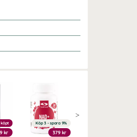
 köpt
Köp 3 - spara 9%
20%
9 kr
379 kr
151 kr