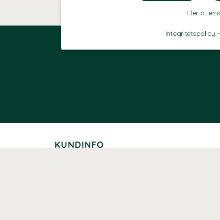
Fler altern
Integritetspolicy
KUNDINFO
Leverans
Betalning
Returer
Köpvillkor
Kundklubb
Studentrabatt