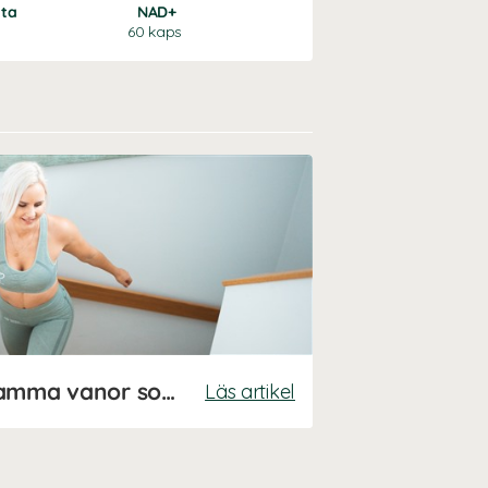
tta
NAD+
Trippel Magnesium
60 kaps
90 kaps
Så skapar du hälsosamma vanor som håller
Läs artikel