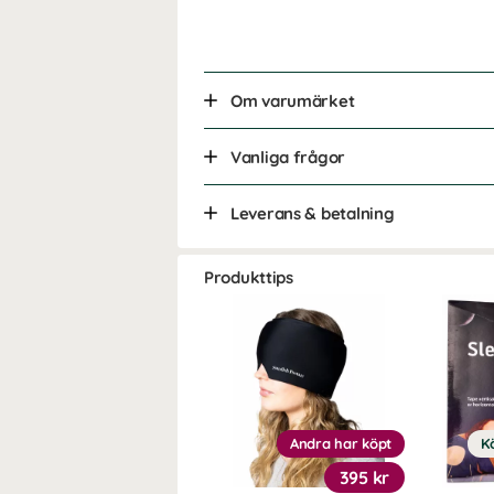
Om varumärket
Vanliga frågor
Leverans & betalning
Produkttips
Andra har köpt
K
395 kr