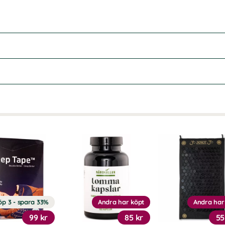
öp 3 - spara 33%
Andra har köpt
Andra har
99 kr
85 kr
55