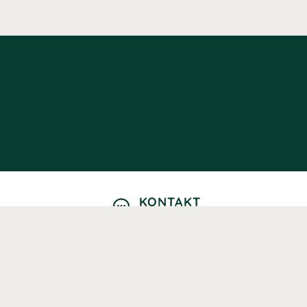
KONTAKT
Kontaktformulär
TELEFON
0220601040
Vardagar: 09:00-12:00