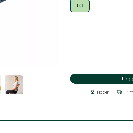
1 st
I lager
Fri f