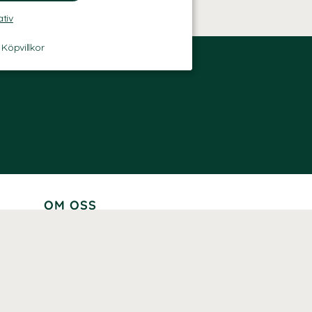
ativ
-
Köpvillkor
OM OSS
Lär känna oss
Vår historia
Våra varumärken
Hållbarhet
Tillgänglighet
Prenumerera