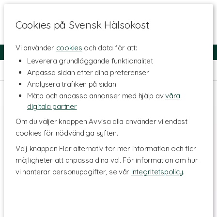
Cookies på Svensk Hälsokost
Vi använder
cookies
och data för att:
Fri frakt
Snabb leverans
Kundklubb
Leverera grundläggande funktionalitet
Hem
>
Hälsa
>
Stress
Anpassa sidan efter dina preferenser
Analysera trafiken på sidan
Mäta och anpassa annonser med hjälp av
våra
digitala partner
Om du väljer knappen Avvisa alla använder vi endast
cookies för nödvändiga syften.
Välj knappen Fler alternativ för mer information och fler
möjligheter att anpassa dina val. För information om hur
vi hanterar personuppgifter, se vår
Integritetspolicy
.