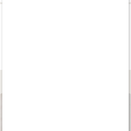
Produkttips
Köp 3 - spara 9%
Köp 3 - spara 11%
Köp 3 - spara 9
189 kr
239 kr
189 kr
Rosenrot Extrakt
Ginseng Komplex
Guarana Extrakt
80 kaps
60 kaps
90 kaps
Lär dig mer