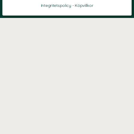
Integritetspolicy
-
Köpvillkor
KONTAKT
Kontaktformulär
TELEFON
0220601040